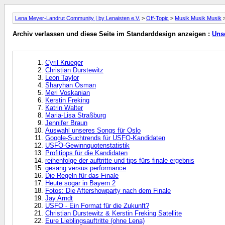
Lena Meyer-Landrut Community | by Lenaisten e.V.
>
Off-Topic
>
Musik Musik Musik
>
Archiv verlassen und diese Seite im Standarddesign anzeigen :
Unse
Cyril Krueger
Christian Durstewitz
Leon Taylor
Sharyhan Osman
Meri Voskanian
Kerstin Freking
Katrin Walter
Maria-Lisa Straßburg
Jennifer Braun
Auswahl unseres Songs für Oslo
Google-Suchtrends für USFO-Kandidaten
USFO-Gewinnquotenstatistik
Profitipps für die Kandidaten
reihenfolge der auftritte und tips fürs finale ergebnis
gesang versus performance
Die Regeln für das Finale
Heute sogar in Bayern 2
Fotos: Die Aftershowparty nach dem Finale
Jay Arndt
USFO - Ein Format für die Zukunft?
Christian Durstewitz & Kerstin Freking Satellite
Eure Lieblingsauftritte (ohne Lena)