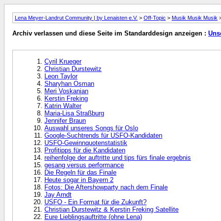
Lena Meyer-Landrut Community | by Lenaisten e.V.
>
Off-Topic
>
Musik Musik Musik
>
Archiv verlassen und diese Seite im Standarddesign anzeigen :
Unse
Cyril Krueger
Christian Durstewitz
Leon Taylor
Sharyhan Osman
Meri Voskanian
Kerstin Freking
Katrin Walter
Maria-Lisa Straßburg
Jennifer Braun
Auswahl unseres Songs für Oslo
Google-Suchtrends für USFO-Kandidaten
USFO-Gewinnquotenstatistik
Profitipps für die Kandidaten
reihenfolge der auftritte und tips fürs finale ergebnis
gesang versus performance
Die Regeln für das Finale
Heute sogar in Bayern 2
Fotos: Die Aftershowparty nach dem Finale
Jay Arndt
USFO - Ein Format für die Zukunft?
Christian Durstewitz & Kerstin Freking Satellite
Eure Lieblingsauftritte (ohne Lena)