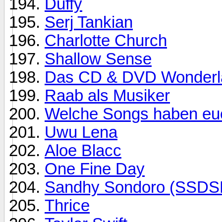
Duffy
Serj Tankian
Charlotte Church
Shallow Sense
Das CD & DVD Wonderlan
Raab als Musiker
Welche Songs haben euc
Uwu Lena
Aloe Blacc
One Fine Day
Sandhy Sondoro (SS
Thrice