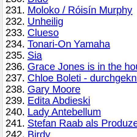
Moloko / Róisín Murphy
Unheilig
Clueso
Tonari-On Yamaha
Sia
Grace Jones is in the h
Chloe Boleti - durchgekna
Gary Moore
Edita Abdieski
Lady Antebellum
Stefan Raab als Produz
Birdy