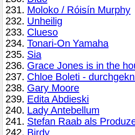
Moloko / Róisín Murphy
Unheilig
Clueso
Tonari-On Yamaha
Sia
Grace Jones is in the h
Chloe Boleti - durchgekna
Gary Moore
Edita Abdieski
Lady Antebellum
Stefan Raab als Produz
Birdy