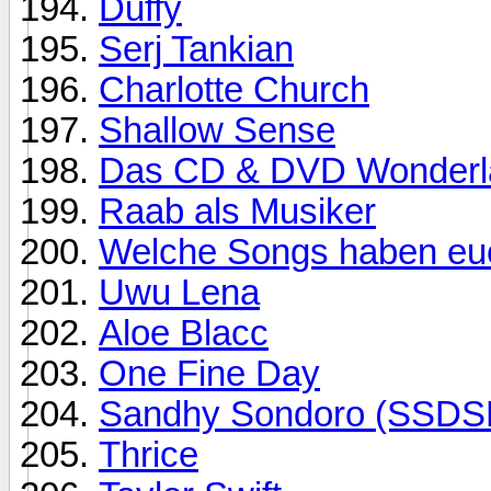
Duffy
Serj Tankian
Charlotte Church
Shallow Sense
Das CD & DVD Wonderlan
Raab als Musiker
Welche Songs haben euc
Uwu Lena
Aloe Blacc
One Fine Day
Sandhy Sondoro (SS
Thrice