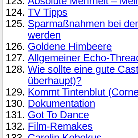
Absolute Mehrheit – Mei
TV Tipps
Sparmaßnahmen bei den Ö
werden
Goldene Himbeere
Allgemeiner Echo-Thread
Wie sollte eine gute Ca
überhaupt)?
Kommt Tintenblut (Cornel
Dokumentation
Got To Dance
Film-Remakes
Carolin Kebekus