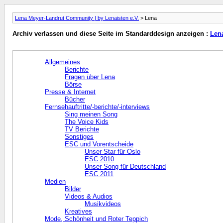
Lena Meyer-Landrut Community | by Lenaisten e.V.
> Lena
Archiv verlassen und diese Seite im Standarddesign anzeigen :
Len
Allgemeines
Berichte
Fragen über Lena
Börse
Presse & Internet
Bücher
Fernsehauftritte/-berichte/-interviews
Sing meinen Song
The Voice Kids
TV Berichte
Sonstiges
ESC und Vorentscheide
Unser Star für Oslo
ESC 2010
Unser Song für Deutschland
ESC 2011
Medien
Bilder
Videos & Audios
Musikvideos
Kreatives
Mode, Schönheit und Roter Teppich