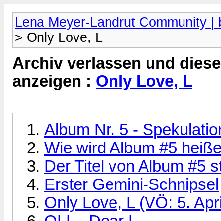
Lena Meyer-Landrut Community | b
> Only Love, L
Archiv verlassen und diese
anzeigen :
Only Love, L
Album Nr. 5 - Spekulati
Wie wird Album #5 heiß
Der Titel von Album #5 st
Erster Gemini-Schnipsel
Only Love, L (VÖ: 5. Apr
OLL - Dear L