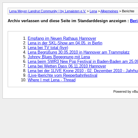
Lena Meyer-Landrut Community | by Lenaisten e.V.
>
Lena
>
Allgemeines
> Berichte
Archiv verlassen und diese Seite im Standarddesign anzeigen :
Beri
Empfang im Neuen Rathaus Hannover
Lena in der SKL-Show am 04.05. in Berlin
Lena bei TV total (live)
Lena Begrüßung 30.05.2010 in Hannover am Trammplatz
Johnny Blues Begegnung mit Lena
Lena beim SWR3 New Pop Festival in Baden-Baden am 25.0
Lena bei Wetten Dass 06.11.2010 Hannover
Lena bei der 1LIVE Krone 2010 - 02. Dezember 2010 - Jahrh
(Live-)berichte vom Reeperbahnfestival
Where I met Lena - Thread
Powered by vBull