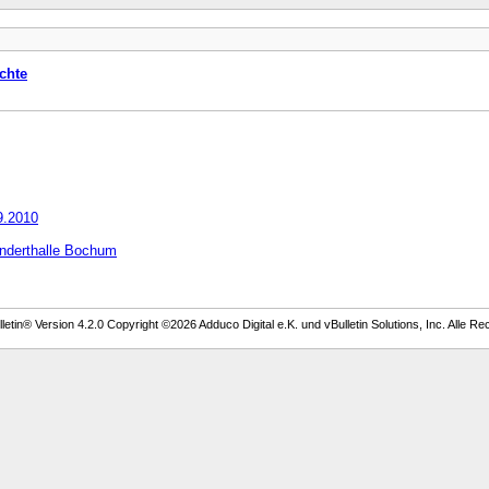
chte
9.2010
underthalle Bochum
etin® Version 4.2.0 Copyright ©2026 Adduco Digital e.K. und vBulletin Solutions, Inc. Alle Re