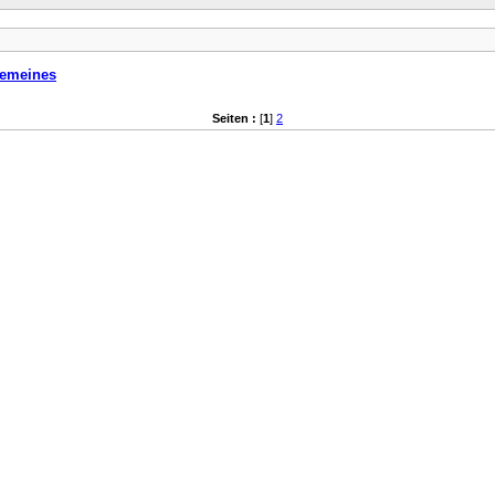
gemeines
Seiten :
[
1
]
2