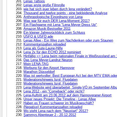
Lenas Tattoos
Lenas erste große Filmrolle
wie hat sich euer leben durch lena verändert?
Thousand and twelve points - eine bekleidende Analyse
Anthropologische Einordnung von Lena
Was war für euch DER Lena-Moment 2011?
Ein Flashgame mit Lena "Lena Meyer Dress Up"
Amazon Musik-Bestseller 2011
Ein kleiner Jahresrückblick zum Schluss
USFO & USFD ade
Lenas Allee - Ein Weg zum Nachdenken oder zum Staunen
Kommentarspalten reloaded
Lena als Gute-Laune-Hilfe
Lena 2x für den ECHO 2012 nominiert
Hinfällig => Lena beim nationalen Finale in Weißrussland am 
Das Lena Meyer-Landrut Neuron
Mein LENA-TAG
Werbung für den Airport Hannover
Marathon Düsseldorf
Was ist wertvoller: Best European Act bei den MTV EMA ode
Moderationshinweis bzgl. Flugdaten
Moderationshinweis bzgl. Flugdaten
Lena-Website wird überarbeitet, Single-VÖ im September,Alb
Lena 2012 - ein "Comeback" oder nicht?
Lena-Auftritt am 23.06.2012 auf dem Hannoveraner Airport
Unser neues Projekt: Die Timeline - Lenas Allee
Haben es Frauen schwerer im Musikgeschäft?
(Negative) Kommentarspalten reloaded
Wo steht Lena nach dem "Neustart" 2012?
Sammys Abenteuer 2 - 20.12.2012