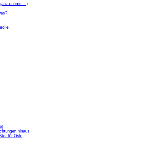
ganz unernst...)
 was?
rolle.
e)
achtungen hinaus
Star für Oslo