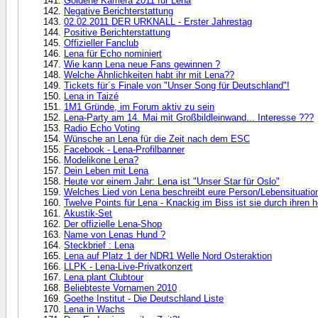
Goldene Kamera 2011 für Lena
Negative Berichterstattung
02.02.2011 DER URKNALL - Erster Jahrestag
Positive Berichterstattung
Offizieller Fanclub
Lena für Echo nominiert
Wie kann Lena neue Fans gewinnen ?
Welche Ähnlichkeiten habt ihr mit Lena??
Tickets für´s Finale von "Unser Song für Deutschland"!
Lena in Taizé
1M1 Gründe, im Forum aktiv zu sein
Lena-Party am 14. Mai mit Großbildleinwand... Interesse ???
Radio Echo Voting
Wünsche an Lena für die Zeit nach dem ESC
Facebook - Lena-Profilbanner
Modelikone Lena?
Dein Leben mit Lena
Heute vor einem Jahr: Lena ist "Unser Star für Oslo"
Welches Lied von Lena beschreibt eure Person/Lebensituation
Twelve Points für Lena - Knackig im Biss ist sie durch ihren he
Akustik-Set
Der offizielle Lena-Shop
Name von Lenas Hund ?
Steckbrief : Lena
Lena auf Platz 1 der NDR1 Welle Nord Osteraktion
LLPK - Lena-Live-Privatkonzert
Lena plant Clubtour
Beliebteste Vornamen 2010
Goethe Institut - Die Deutschland Liste
Lena in Wachs