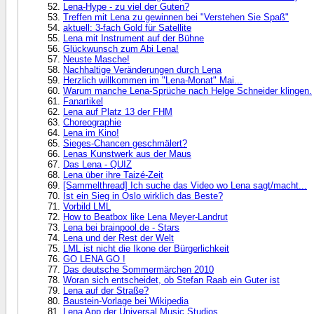
Lena-Hype - zu viel der Guten?
Treffen mit Lena zu gewinnen bei "Verstehen Sie Spaß"
aktuell: 3-fach Gold für Satellite
Lena mit Instrument auf der Bühne
Glückwunsch zum Abi Lena!
Neuste Masche!
Nachhaltige Veränderungen durch Lena
Herzlich willkommen im "Lena-Monat" Mai...
Warum manche Lena-Sprüche nach Helge Schneider klingen.
Fanartikel
Lena auf Platz 13 der FHM
Choreographie
Lena im Kino!
Sieges-Chancen geschmälert?
Lenas Kunstwerk aus der Maus
Das Lena - QUIZ
Lena über ihre Taizé-Zeit
[Sammelthread] Ich suche das Video wo Lena sagt/macht...
Ist ein Sieg in Oslo wirklich das Beste?
Vorbild LML
How to Beatbox like Lena Meyer-Landrut
Lena bei brainpool.de - Stars
Lena und der Rest der Welt
LML ist nicht die Ikone der Bürgerlichkeit
GO LENA GO !
Das deutsche Sommermärchen 2010
Woran sich entscheidet, ob Stefan Raab ein Guter ist
Lena auf der Straße?
Baustein-Vorlage bei Wikipedia
Lena App der Universal Music Studios...