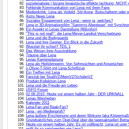
soziolenalogie / bizarre lenaistische effekte (achtung: NICHT 
Fehlende Kommunikation von Lena mit ihren Fans
Medienkritik: Lena als Vorbild, Stil-Ikone, Botschafterin oder
Astro News Lena
Soziales Engagement von Lena - wenn ja, welches?
Lena in 3D-Animationsfilm "Sammys Abenteuer" mit Synchron
Ein Aspekt in Lenas Darstellung (Mikrofon)
"This is not real!": die Lena-Meyer-Landrut-Verschwörung
Lena und die Bodyguards
Lena und ihre Gegner: Ein Blick in die Zukunft
Wusstet ihr schon? TEIL 1
Das Wesen ihrer Ausstrahlung
Träume über Lena
Lenas Karriereplanung
Lena als Heilsbringerin: Von Sehnsüchten und Ansprüchen
s.Oliver-T-Shirt mit Lena-Schriftzug
Ein Treffen mit Lena
Fanclub bei StudiVZ/MeinVZ/SchülerVZ
Produkt-Kollektion Lena
Lena und die Freude am Leben
USFO Forum
02.08.2010: Heute vor einem halben Jahr - DER URKNALL
Lenas Weisheiten
Kalender 2011
Lena-Fan und Raab-Fan?
Lena - ein Medienprofi?
Lena äußere Erscheinung und deren Wirkung (aka Körpermaß
Grundsätzliches zum Opel-Deal über die tagesaktuellen Betr
Heute vor einem halben Jahr: Es ist vollbracht, Lena ist uner 
wollt ihr so sein/werden wie Lena?