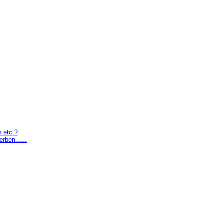
 etc.?
rben......