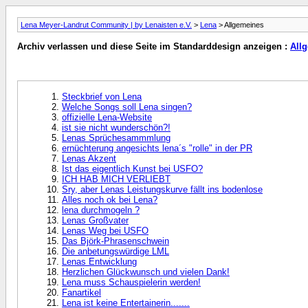
Lena Meyer-Landrut Community | by Lenaisten e.V.
>
Lena
> Allgemeines
Archiv verlassen und diese Seite im Standarddesign anzeigen :
All
Steckbrief von Lena
Welche Songs soll Lena singen?
offizielle Lena-Website
ist sie nicht wunderschön?!
Lenas Sprüchesammmlung
ernüchterung angesichts lena´s "rolle" in der PR
Lenas Akzent
Ist das eigentlich Kunst bei USFO?
ICH HAB MICH VERLIEBT
Sry, aber Lenas Leistungskurve fällt ins bodenlose
Alles noch ok bei Lena?
lena durchmogeln ?
Lenas Großvater
Lenas Weg bei USFO
Das Björk-Phrasenschwein
Die anbetungswürdige LML
Lenas Entwicklung
Herzlichen Glückwunsch und vielen Dank!
Lena muss Schauspielerin werden!
Fanartikel
Lena ist keine Entertainerin.......