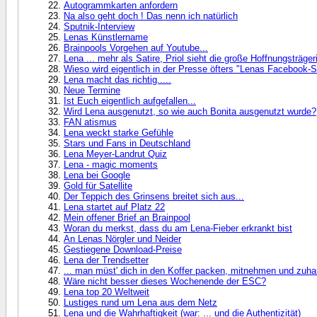
Autogrammkarten anfordern
Na also geht doch ! Das nenn ich natürlich
Sputnik-Interview
Lenas Künstlername
Brainpools Vorgehen auf Youtube...
Lena ... mehr als Satire, Priol sieht die große Hoffnungsträger
Wieso wird eigentlich in der Presse öfters "Lenas Facebook-S
Lena macht das richtig.....
Neue Termine
Ist Euch eigentlich aufgefallen...
Wird Lena ausgenutzt, so wie auch Bonita ausgenutzt wurde?
FAN atismus
Lena weckt starke Gefühle
Stars und Fans in Deutschland
Lena Meyer-Landrut Quiz
Lena - magic moments
Lena bei Google
Gold für Satellite
Der Teppich des Grinsens breitet sich aus...
Lena startet auf Platz 22
Mein offener Brief an Brainpool
Woran du merkst, dass du am Lena-Fieber erkrankt bist
An Lenas Nörgler und Neider
Gestiegene Download-Preise
Lena der Trendsetter
... man müst' dich in den Koffer packen, mitnehmen und zuha
Wäre nicht besser dieses Wochenende der ESC?
Lena top 20 Weltweit
Lustiges rund um Lena aus dem Netz
Lena und die Wahrhaftigkeit (war: ... und die Authentizität)