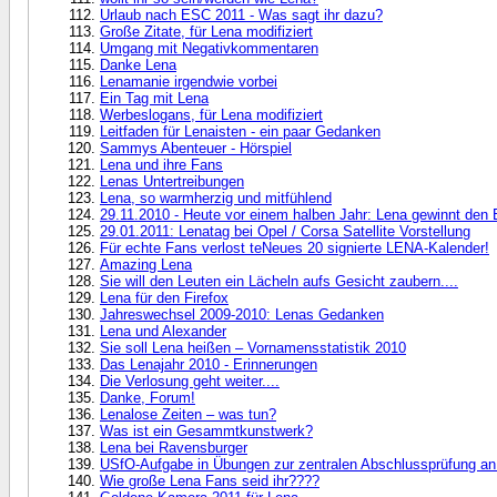
Urlaub nach ESC 2011 - Was sagt ihr dazu?
Große Zitate, für Lena modifiziert
Umgang mit Negativkommentaren
Danke Lena
Lenamanie irgendwie vorbei
Ein Tag mit Lena
Werbeslogans, für Lena modifiziert
Leitfaden für Lenaisten - ein paar Gedanken
Sammys Abenteuer - Hörspiel
Lena und ihre Fans
Lenas Untertreibungen
Lena, so warmherzig und mitfühlend
29.11.2010 - Heute vor einem halben Jahr: Lena gewinnt den
29.01.2011: Lenatag bei Opel / Corsa Satellite Vorstellung
Für echte Fans verlost teNeues 20 signierte LENA-Kalender!
Amazing Lena
Sie will den Leuten ein Lächeln aufs Gesicht zaubern....
Lena für den Firefox
Jahreswechsel 2009-2010: Lenas Gedanken
Lena und Alexander
Sie soll Lena heißen – Vornamensstatistik 2010
Das Lenajahr 2010 - Erinnerungen
Die Verlosung geht weiter....
Danke, Forum!
Lenalose Zeiten – was tun?
Was ist ein Gesammtkunstwerk?
Lena bei Ravensburger
USfO-Aufgabe in Übungen zur zentralen Abschlussprüfung a
Wie große Lena Fans seid ihr????