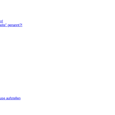
in!
eite" genannt?!
use aufstellen