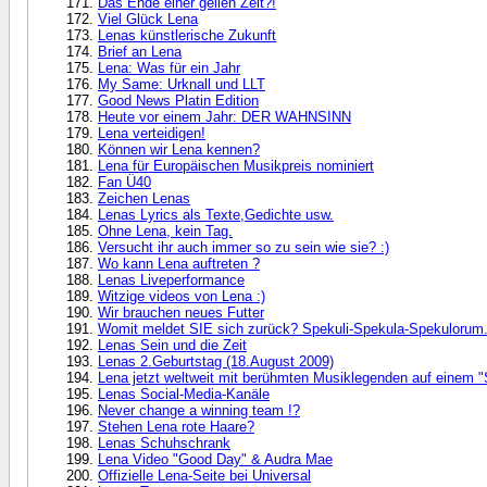
Das Ende einer geilen Zeit?!
Viel Glück Lena
Lenas künstlerische Zukunft
Brief an Lena
Lena: Was für ein Jahr
My Same: Urknall und LLT
Good News Platin Edition
Heute vor einem Jahr: DER WAHNSINN
Lena verteidigen!
Können wir Lena kennen?
Lena für Europäischen Musikpreis nominiert
Fan Ü40
Zeichen Lenas
Lenas Lyrics als Texte,Gedichte usw.
Ohne Lena, kein Tag.
Versucht ihr auch immer so zu sein wie sie? :)
Wo kann Lena auftreten ?
Lenas Liveperformance
Witzige videos von Lena :)
Wir brauchen neues Futter
Womit meldet SIE sich zurück? Spekuli-Spekula-Spekulorum
Lenas Sein und die Zeit
Lenas 2.Geburtstag (18.August 2009)
Lena jetzt weltweit mit berühmten Musiklegenden auf einem 
Lenas Social-Media-Kanäle
Never change a winning team !?
Stehen Lena rote Haare?
Lenas Schuhschrank
Lena Video "Good Day" & Audra Mae
Offizielle Lena-Seite bei Universal