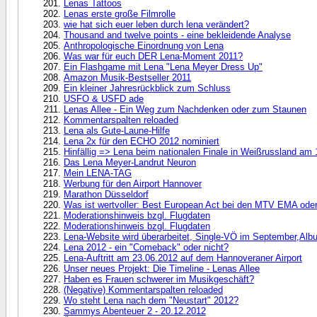
Lenas Tattoos
Lenas erste große Filmrolle
wie hat sich euer leben durch lena verändert?
Thousand and twelve points - eine bekleidende Analyse
Anthropologische Einordnung von Lena
Was war für euch DER Lena-Moment 2011?
Ein Flashgame mit Lena "Lena Meyer Dress Up"
Amazon Musik-Bestseller 2011
Ein kleiner Jahresrückblick zum Schluss
USFO & USFD ade
Lenas Allee - Ein Weg zum Nachdenken oder zum Staunen
Kommentarspalten reloaded
Lena als Gute-Laune-Hilfe
Lena 2x für den ECHO 2012 nominiert
Hinfällig => Lena beim nationalen Finale in Weißrussland am 
Das Lena Meyer-Landrut Neuron
Mein LENA-TAG
Werbung für den Airport Hannover
Marathon Düsseldorf
Was ist wertvoller: Best European Act bei den MTV EMA ode
Moderationshinweis bzgl. Flugdaten
Moderationshinweis bzgl. Flugdaten
Lena-Website wird überarbeitet, Single-VÖ im September,Alb
Lena 2012 - ein "Comeback" oder nicht?
Lena-Auftritt am 23.06.2012 auf dem Hannoveraner Airport
Unser neues Projekt: Die Timeline - Lenas Allee
Haben es Frauen schwerer im Musikgeschäft?
(Negative) Kommentarspalten reloaded
Wo steht Lena nach dem "Neustart" 2012?
Sammys Abenteuer 2 - 20.12.2012