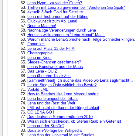
Lena-Hype - zu viel der Guten?
Treffen mit Lena zu gewinnen bei "Verstehen Sie Spaß"
aktuell: 3-fach Gold für Satellite
Lena mit Instrument auf der Bühne
Glückwunsch zum Abi Lena!
Neuste Masche!
Nachhaltige Veränderungen durch Lena
Herzlich willkommen im "Lena-Monat" Mai...
Warum manche Lena-Sprüche nach Helge Schneider klingen.
Fanartikel
Lena auf Platz 13 der FHM
Choreographie
Lena im Kino!
Sieges-Chancen geschmälert?
Lenas Kunstwerk aus der Maus
Das Lena - QUIZ
Lena über ihre Taizé-Zeit
[Sammelthread] Ich suche das Video wo Lena sagt/macht...
Ist ein Sieg in Oslo wirklich das Beste?
Vorbild LML
How to Beatbox like Lena Meyer-Landrut
Lena bei brainpool.de - Stars
Lena und der Rest der Welt
LML ist nicht die Ikone der Bürgerlichkeit
GO LENA GO !
Das deutsche Sommermärchen 2010
Woran sich entscheidet, ob Stefan Raab ein Guter ist
Lena auf der Straße?
Baustein-Vorlage bei Wikipedia
Lena App der Universal Music Studios...