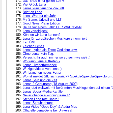
Das Ende einer geilen Zeit?!
Viel Glück Lena
Lenas künstlerische Zukunft
Brief an Lena
Lena: Was für ein Jahr
My Same: Urknall und LLT
Good News Platin Edition
Heute vor einem Jahr: DER WAHNSINN
Lena verteidigen!
Können wir Lena kennen?
Lena für Europäischen Musikpreis nominiert
Fan Ü40
Zeichen Lenas
Lenas Lyrics als Texte,Gedichte usw.
Ohne Lena, kein Tag.
Versucht ihr auch immer so zu sein wie sie? :)
Wo kann Lena auftreten ?
Lenas Liveperformance
Witzige videos von Lena :)
Wir brauchen neues Futter
Womit meldet SIE sich zurück? Spekuli-Spekula-Spekulorum
Lenas Sein und die Zeit
Lenas 2.Geburtstag (18.August 2009)
Lena jetzt weltweit mit berühmten Musiklegenden auf einem 
Lenas Social-Media-Kanäle
Never change a winning team !?
Stehen Lena rote Haare?
Lenas Schuhschrank
Lena Video "Good Day" & Audra Mae
Offizielle Lena-Seite bei Universal