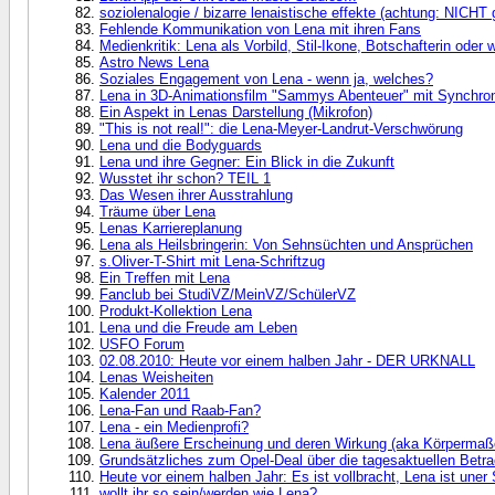
soziolenalogie / bizarre lenaistische effekte (achtung: NICHT 
Fehlende Kommunikation von Lena mit ihren Fans
Medienkritik: Lena als Vorbild, Stil-Ikone, Botschafterin oder
Astro News Lena
Soziales Engagement von Lena - wenn ja, welches?
Lena in 3D-Animationsfilm "Sammys Abenteuer" mit Synchron
Ein Aspekt in Lenas Darstellung (Mikrofon)
"This is not real!": die Lena-Meyer-Landrut-Verschwörung
Lena und die Bodyguards
Lena und ihre Gegner: Ein Blick in die Zukunft
Wusstet ihr schon? TEIL 1
Das Wesen ihrer Ausstrahlung
Träume über Lena
Lenas Karriereplanung
Lena als Heilsbringerin: Von Sehnsüchten und Ansprüchen
s.Oliver-T-Shirt mit Lena-Schriftzug
Ein Treffen mit Lena
Fanclub bei StudiVZ/MeinVZ/SchülerVZ
Produkt-Kollektion Lena
Lena und die Freude am Leben
USFO Forum
02.08.2010: Heute vor einem halben Jahr - DER URKNALL
Lenas Weisheiten
Kalender 2011
Lena-Fan und Raab-Fan?
Lena - ein Medienprofi?
Lena äußere Erscheinung und deren Wirkung (aka Körpermaß
Grundsätzliches zum Opel-Deal über die tagesaktuellen Betr
Heute vor einem halben Jahr: Es ist vollbracht, Lena ist uner 
wollt ihr so sein/werden wie Lena?