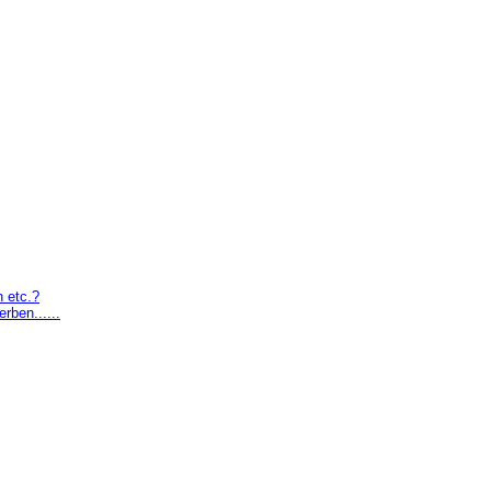
 etc.?
rben......