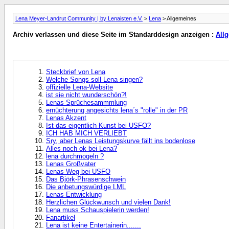
Lena Meyer-Landrut Community | by Lenaisten e.V.
>
Lena
> Allgemeines
Archiv verlassen und diese Seite im Standarddesign anzeigen :
All
Steckbrief von Lena
Welche Songs soll Lena singen?
offizielle Lena-Website
ist sie nicht wunderschön?!
Lenas Sprüchesammmlung
ernüchterung angesichts lena´s "rolle" in der PR
Lenas Akzent
Ist das eigentlich Kunst bei USFO?
ICH HAB MICH VERLIEBT
Sry, aber Lenas Leistungskurve fällt ins bodenlose
Alles noch ok bei Lena?
lena durchmogeln ?
Lenas Großvater
Lenas Weg bei USFO
Das Björk-Phrasenschwein
Die anbetungswürdige LML
Lenas Entwicklung
Herzlichen Glückwunsch und vielen Dank!
Lena muss Schauspielerin werden!
Fanartikel
Lena ist keine Entertainerin.......