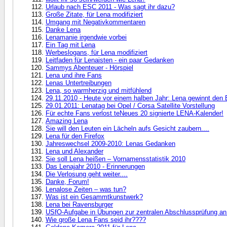
Urlaub nach ESC 2011 - Was sagt ihr dazu?
Große Zitate, für Lena modifiziert
Umgang mit Negativkommentaren
Danke Lena
Lenamanie irgendwie vorbei
Ein Tag mit Lena
Werbeslogans, für Lena modifiziert
Leitfaden für Lenaisten - ein paar Gedanken
Sammys Abenteuer - Hörspiel
Lena und ihre Fans
Lenas Untertreibungen
Lena, so warmherzig und mitfühlend
29.11.2010 - Heute vor einem halben Jahr: Lena gewinnt den
29.01.2011: Lenatag bei Opel / Corsa Satellite Vorstellung
Für echte Fans verlost teNeues 20 signierte LENA-Kalender!
Amazing Lena
Sie will den Leuten ein Lächeln aufs Gesicht zaubern....
Lena für den Firefox
Jahreswechsel 2009-2010: Lenas Gedanken
Lena und Alexander
Sie soll Lena heißen – Vornamensstatistik 2010
Das Lenajahr 2010 - Erinnerungen
Die Verlosung geht weiter....
Danke, Forum!
Lenalose Zeiten – was tun?
Was ist ein Gesammtkunstwerk?
Lena bei Ravensburger
USfO-Aufgabe in Übungen zur zentralen Abschlussprüfung a
Wie große Lena Fans seid ihr????