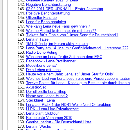
Goldene Kamera 2011 für Lena
Negative Berichterstattung
02.02.2011 DER URKNALL - Erster Jahrestag
Positive Berichterstattung
Offizieller Fanclub
Lena für Echo nominiert
Wie kann Lena neue Fans gewinnen ?
Welche Ähnlichkeiten habt ihr mit Lena??
Tickets für´s Finale von "Unser Song für Deutschland"!
Lena in Taizé
1M1 Gründe, im Forum aktiv zu sein
Lena-Party am 14. Mai mit Großbildleinwand... Interesse ???
Radio Echo Voting
Wünsche an Lena für die Zeit nach dem ESC
Facebook - Lena-Profilbanner
Modelikone Lena?
Dein Leben mit Lena
Heute vor einem Jahr: Lena ist "Unser Star für Oslo"
Welches Lied von Lena beschreibt eure Person/Lebensituation
Twelve Points für Lena - Knackig im Biss ist sie durch ihren he
Akustik-Set
Der offizielle Lena-Shop
Name von Lenas Hund ?
Steckbrief : Lena
Lena auf Platz 1 der NDR1 Welle Nord Osteraktion
LLPK - Lena-Live-Privatkonzert
Lena plant Clubtour
Beliebteste Vornamen 2010
Goethe Institut - Die Deutschland Liste
Lena in Wachs