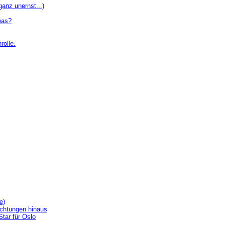
ganz unernst...)
 was?
rolle.
e)
achtungen hinaus
Star für Oslo