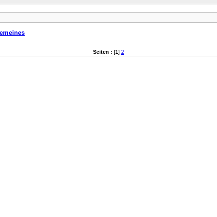
gemeines
Seiten :
[
1
]
2