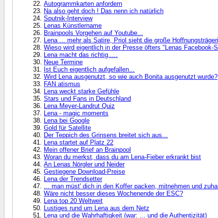
Autogrammkarten anfordern
Na also geht doch ! Das nenn ich natürlich
Sputnik-Interview
Lenas Künstlername
Brainpools Vorgehen auf Youtube...
Lena ... mehr als Satire, Priol sieht die große Hoffnungsträger
Wieso wird eigentlich in der Presse öfters "Lenas Facebook-S
Lena macht das richtig.....
Neue Termine
Ist Euch eigentlich aufgefallen...
Wird Lena ausgenutzt, so wie auch Bonita ausgenutzt wurde?
FAN atismus
Lena weckt starke Gefühle
Stars und Fans in Deutschland
Lena Meyer-Landrut Quiz
Lena - magic moments
Lena bei Google
Gold für Satellite
Der Teppich des Grinsens breitet sich aus...
Lena startet auf Platz 22
Mein offener Brief an Brainpool
Woran du merkst, dass du am Lena-Fieber erkrankt bist
An Lenas Nörgler und Neider
Gestiegene Download-Preise
Lena der Trendsetter
... man müst' dich in den Koffer packen, mitnehmen und zuha
Wäre nicht besser dieses Wochenende der ESC?
Lena top 20 Weltweit
Lustiges rund um Lena aus dem Netz
Lena und die Wahrhaftigkeit (war: ... und die Authentizität)