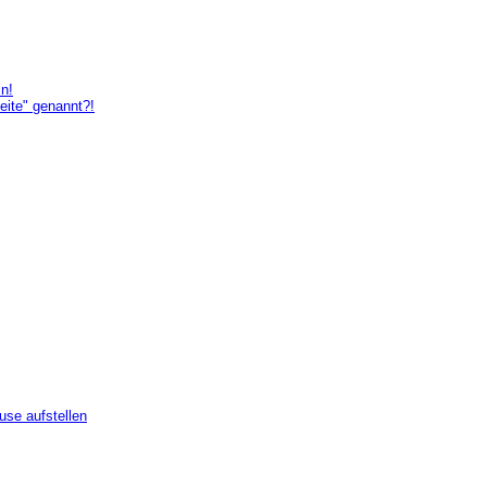
in!
eite" genannt?!
use aufstellen