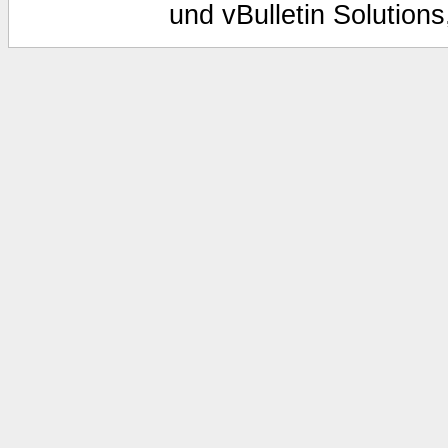
und vBulletin Solutions