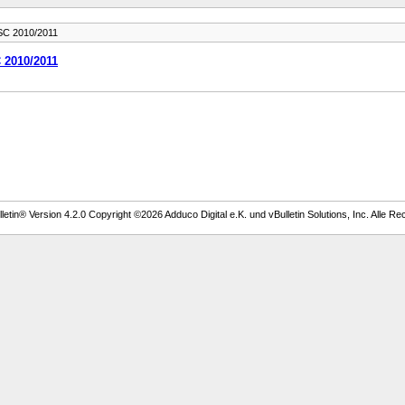
SC 2010/2011
 2010/2011
etin® Version 4.2.0 Copyright ©2026 Adduco Digital e.K. und vBulletin Solutions, Inc. Alle Re