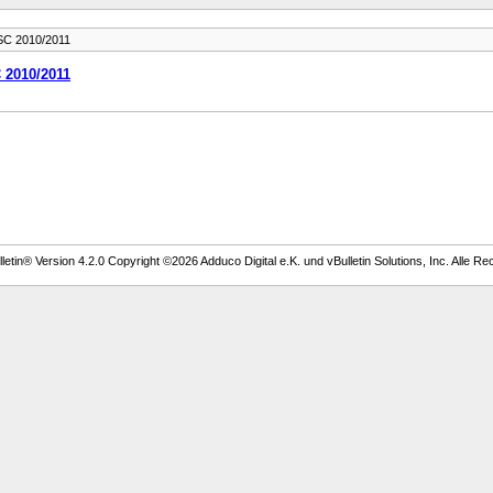
SC 2010/2011
 2010/2011
etin® Version 4.2.0 Copyright ©2026 Adduco Digital e.K. und vBulletin Solutions, Inc. Alle Re