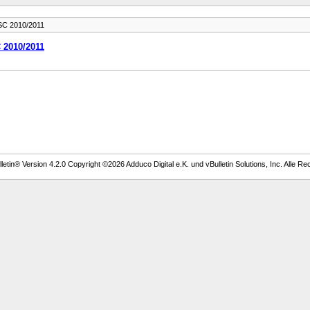
SC 2010/2011
 2010/2011
etin® Version 4.2.0 Copyright ©2026 Adduco Digital e.K. und vBulletin Solutions, Inc. Alle Re