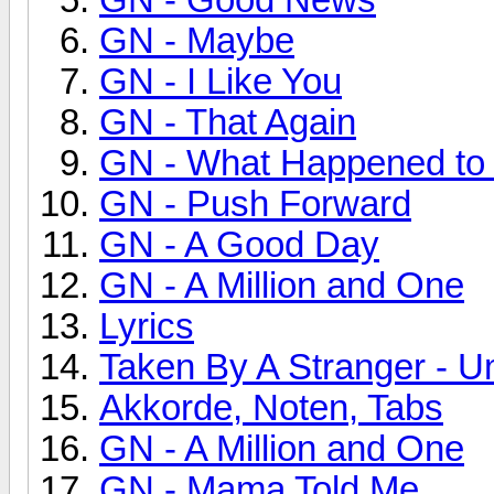
GN - Maybe
GN - I Like You
GN - That Again
GN - What Happened to
GN - Push Forward
GN - A Good Day
GN - A Million and One
Lyrics
Taken By A Stranger - U
Akkorde, Noten, Tabs
GN - A Million and One
GN - Mama Told Me