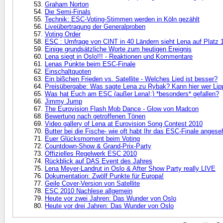
Graham Norton
Die Semi-Finals
Technik: ESC-Voting-Stimmen werden in Köln gezählt
Liveübertragung der Generalproben
Voting Order
ESC : Umfrage von CINT in 40 Ländern sieht Lena auf Platz 
Einige grundsätzliche Worte zum heutigen Ereignis
Lena siegt in Oslo!!! - Reaktionen und Kommentare
Lenas Punkte beim ESC-Finale
Einschaltquoten
Ein bißchen Frieden vs. Satellite - Welches Lied ist besser?
Preisübergabe: Was sagte Lena zu Rybak? Kann hier wer Lip
Was hat Euch am ESC (außer Lena!;) *besonders* gefallen?
Jimmy Jump
The Eurovision Flash Mob Dance - Glow von Madcon
Bewertung nach getroffenen Tönen
Video gallery of Lena at Eurovision Song Contest 2010
Butter bei die Fische- wie oft habt Ihr das ESC-Finale angeseh
Euer Glücksmoment beim Voting
Countdown-Show & Grand-Prix-Party
Offizielles Regelwerk ESC 2010
Rückblick auf DAS Event des Jahres
Lena Meyer-Landrut in Oslo & After Show Party really LIVE
Dokumentation: Zwölf Punkte für Europa!
Geile Cover-Version von Satellite
ESC 2010 Nachlese allgemein
Heute vor zwei Jahren: Das Wunder von Oslo
Heute vor drei Jahren: Das Wunder von Oslo