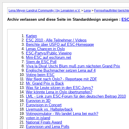
Lena Meyer-Landrut Community | by Lenaisten e.V.
>
Lena
>
Fernsehauftritte/-bericht
Archiv verlassen und diese Seite im Standarddesign anzeigen :
ESC
Karten
ESC 2010 - Alle Teilnehmer / Videos
Berichte über USFO auf ESC-Homepage
Lenas Chancen in Oslo
ESC-Partys/Public Viewing
Mini-ESC auf escforum.net
Stern.de ESC Poll
Viva la Diva! Uschi Blum muß zum nächsten Grand Prix
Englische Buchmacher setzen Lena auf 4
Voting beim ESC
Wer fliegt nach Oslo? - Reportage mit ZDF
Mr. Grand Prix is Back
Was für Leute sitzen in den ESC-Jurys?
Wer könnte Lena in Oslo übertrumpfen?
LML - Link zum ESC-Forum für den deutschen Beitrag 2010
Eurovion in 3D
Eurovision in Concert
Livemusik vs. Halbplayback
Votingsimulator - Wo landet Lena bei euch?
voten in island
National Finals Award
Eurovision und Lena Polls