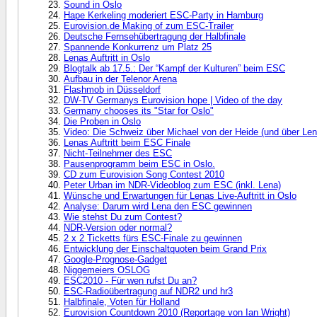
Sound in Oslo
Hape Kerkeling moderiert ESC-Party in Hamburg
Eurovision.de Making of zum ESC-Trailer
Deutsche Fernsehübertragung der Halbfinale
Spannende Konkurrenz um Platz 25
Lenas Auftritt in Oslo
Blogtalk ab 17.5.: Der “Kampf der Kulturen” beim ESC
Aufbau in der Telenor Arena
Flashmob in Düsseldorf
DW-TV Germanys Eurovision hope | Video of the day
Germany chooses its "Star for Oslo"
Die Proben in Oslo
Video: Die Schweiz über Michael von der Heide (und über Len
Lenas Auftritt beim ESC Finale
Nicht-Teilnehmer des ESC
Pausenprogramm beim ESC in Oslo.
CD zum Eurovision Song Contest 2010
Peter Urban im NDR-Videoblog zum ESC (inkl. Lena)
Wünsche und Erwartungen für Lenas Live-Auftritt in Oslo
Analyse: Darum wird Lena den ESC gewinnen
Wie stehst Du zum Contest?
NDR-Version oder normal?
2 x 2 Ticketts fürs ESC-Finale zu gewinnen
Entwicklung der Einschaltquoten beim Grand Prix
Google-Prognose-Gadget
Niggemeiers OSLOG
ESC2010 - Für wen rufst Du an?
ESC-Radioübertragung auf NDR2 und hr3
Halbfinale, Voten für Holland
Eurovision Countdown 2010 (Reportage von Ian Wright)