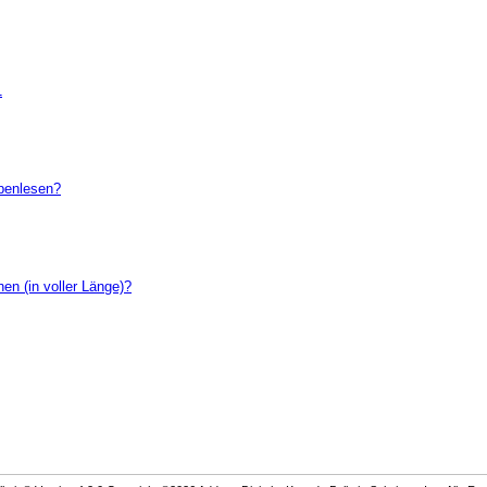
1
penlesen?
en (in voller Länge)?