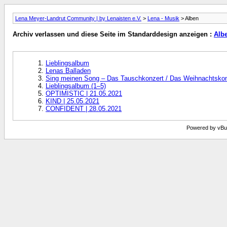
Lena Meyer-Landrut Community | by Lenaisten e.V.
>
Lena - Musik
> Alben
Archiv verlassen und diese Seite im Standarddesign anzeigen :
Alb
Lieblingsalbum
Lenas Balladen
Sing meinen Song – Das Tauschkonzert / Das Weihnachtskonz
Lieblingsalbum (1–5)
OPTIMISTIC | 21.05.2021
KIND | 25.05.2021
CONFIDENT | 28.05.2021
Powered by vBull