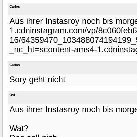
Carlos
Aus ihrer Instasroy noch bis morg
1.cdninstagram.com/vp/8c060feb
16/64359470_103488074194199_
_nc_ht=scontent-ams4-1.cdninst
Carlos
Sory geht nicht
Ovi
Aus ihrer Instasroy noch bis morg
Wat?