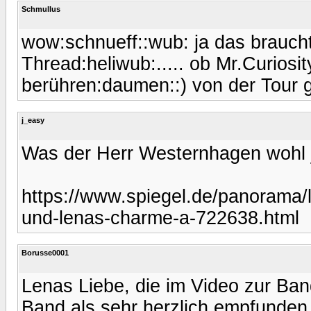
Schmullus
wow:schnueff::wub: ja das braucht
Thread:heliwub:..... ob Mr.Curios
berühren:daumen::) von der Tour g
j_easy
Was der Herr Westernhagen wohl 
https://www.spiegel.de/panorama/
und-lenas-charme-a-722638.html
Borusse0001
Lenas Liebe, die im Video zur Band
Band als sehr herzlich empfunden