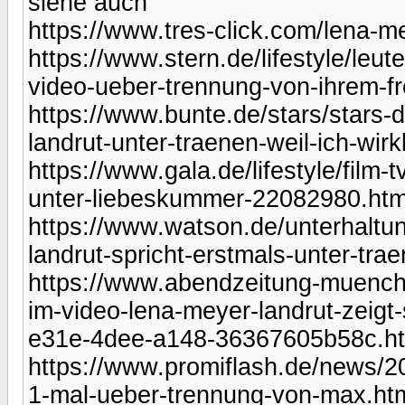
siehe auch
https://www.tres-click.com/lena-me
https://www.stern.de/lifestyle/leut
video-ueber-trennung-von-ihrem-f
https://www.bunte.de/stars/stars-d
landrut-unter-traenen-weil-ich-wir
https://www.gala.de/lifestyle/film-
unter-liebeskummer-22082980.htm
https://www.watson.de/unterhalt
landrut-spricht-erstmals-unter-tr
https://www.abendzeitung-muenche
im-video-lena-meyer-landrut-zeigt
e31e-4dee-a148-36367605b58c.h
https://www.promiflash.de/news/20
1-mal-ueber-trennung-von-max.ht