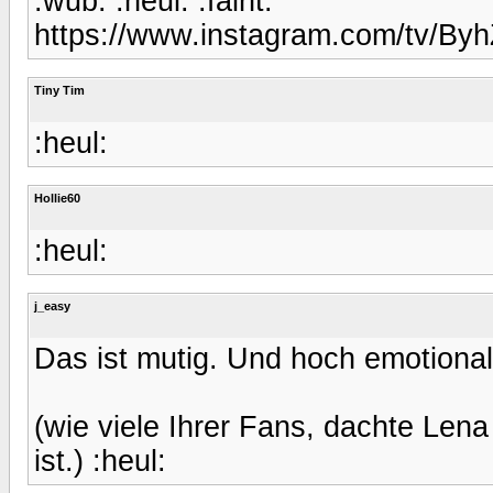
:wub: :heul: :faint:
https://www.instagram.com/tv/B
Tiny Tim
:heul:
Hollie60
:heul:
j_easy
Das ist mutig. Und hoch emotional
(wie viele Ihrer Fans, dachte Lena 
ist.) :heul: