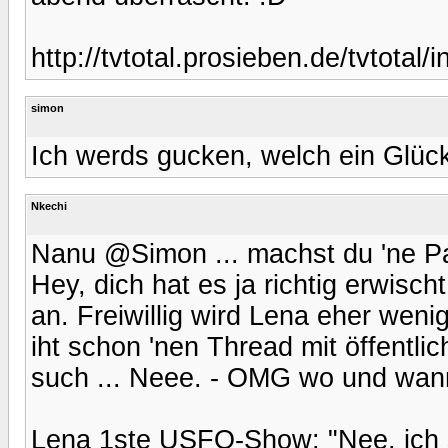
http://tvtotal.prosieben.de/tvtota
simon
Ich werds gucken, welch ein Glück
Nkechi
Nanu @Simon ... machst du 'ne Pa
Hey, dich hat es ja richtig erwisch
an. Freiwillig wird Lena eher weni
iht schon 'nen Thread mit öffentlich
such ... Neee. - OMG wo und wann
Lena 1ste USFO-Show: "Nee, ich 