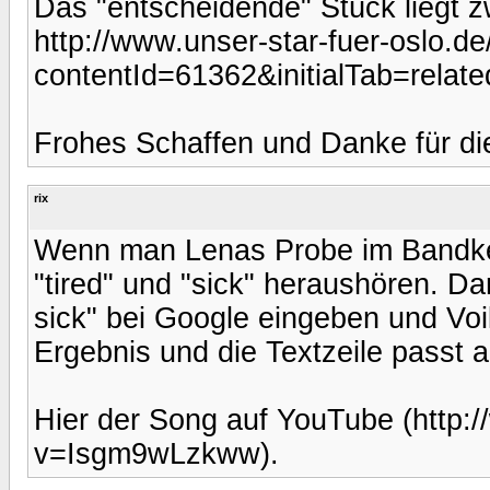
Das "entscheidende" Stück liegt 
http://www.unser-star-fuer-oslo.de
contentId=61362&initialTab=relate
Frohes Schaffen und Danke für di
rix
Wenn man Lenas Probe im Bandkel
"tired" und "sick" heraushören. Dan
sick" bei Google eingeben und Vo
Ergebnis und die Textzeile passt a
Hier der Song auf YouTube (http
v=Isgm9wLzkww).