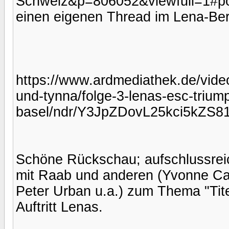
Schweiz&p=806052&viewfull=1#post
einen eigenen Thread im Lena-Bere
https://www.ardmediathek.de/vide
und-tynna/folge-3-lenas-esc-trium
basel/ndr/Y3JpZDovL25kci5kZ
Schöne Rückschau; aufschlussreich
mit Raab und anderen (Yvonne Cat
Peter Urban u.a.) zum Thema "Tit
Auftritt Lenas.