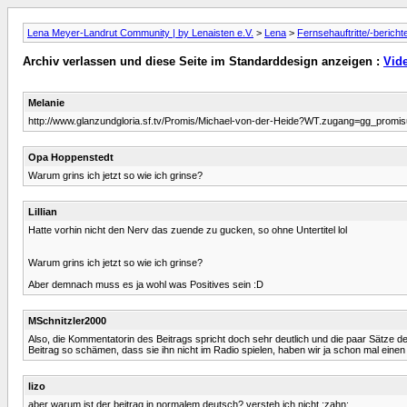
Lena Meyer-Landrut Community | by Lenaisten e.V.
>
Lena
>
Fernsehauftritte/-bericht
Archiv verlassen und diese Seite im Standarddesign anzeigen :
Vide
Melanie
http://www.glanzundgloria.sf.tv/Promis/Michael-von-der-Heide?WT.zugang=gg_promi
Opa Hoppenstedt
Warum grins ich jetzt so wie ich grinse?
Lillian
Hatte vorhin nicht den Nerv das zuende zu gucken, so ohne Untertitel lol
Warum grins ich jetzt so wie ich grinse?
Aber demnach muss es ja wohl was Positives sein :D
MSchnitzler2000
Also, die Kommentatorin des Beitrags spricht doch sehr deutlich und die paar Sätze 
Beitrag so schämen, dass sie ihn nicht im Radio spielen, haben wir ja schon mal einen
lizo
aber warum ist der beitrag in normalem deutsch? versteh ich nicht :zahn: