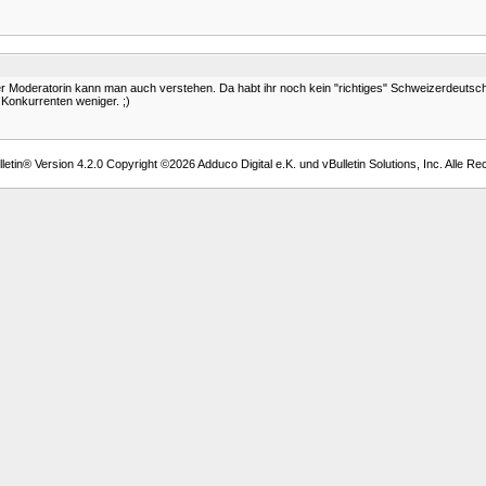
der Moderatorin kann man auch verstehen. Da habt ihr noch kein "richtiges" Schweizerdeutsc
 Konkurrenten weniger. ;)
etin® Version 4.2.0 Copyright ©2026 Adduco Digital e.K. und vBulletin Solutions, Inc. Alle Re