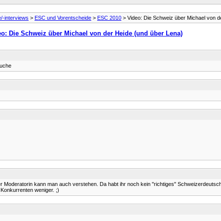
e/-interviews
>
ESC und Vorentscheide
>
ESC 2010
> Video: Die Schweiz über Michael von d
o: Die Schweiz über Michael von der Heide (und über Lena)
suche
der Moderatorin kann man auch verstehen. Da habt ihr noch kein "richtiges" Schweizerdeutsc
 Konkurrenten weniger. ;)