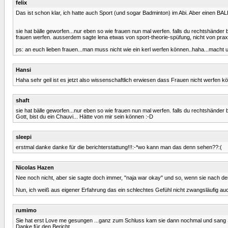
felix
Das ist schon klar, ich hatte auch Sport (und sogar Badminton) im Abi. Aber einen 
sie hat bälle geworfen...nur eben so wie frauen nun mal werfen. falls du rechtshänder 
frauen werfen. ausserdem sagte lena etwas von sport-theorie-spüfung, nicht von praxi
ps: an euch lieben frauen...man muss nicht wie ein kerl werfen können..haha...macht u
Hansi
Haha sehr geil ist es jetzt also wissenschaftlich erwiesen dass Frauen nicht werfen k
shaft
sie hat bälle geworfen...nur eben so wie frauen nun mal werfen. falls du rechtshänder b
Gott, bist du ein Chauvi... Hätte von mir sein können :-D
sleepi
erstmal danke danke für die berichterstattung!!!:-*wo kann man das denn sehen??:(
Nicolas Hazen
Nee noch nicht, aber sie sagte doch immer, "naja war okay" und so, wenn sie nach den sc
Nun, ich weiß aus eigener Erfahrung das ein schlechtes Gefühl nicht zwangsläufig auch 
rumimo
Sie hat erst Love me gesungen ...ganz zum Schluss kam sie dann nochmal und sang Sat
Danke für den Bericht.