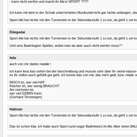
- kann nicht werfen und macht ihr Abi in SPORT ????
Ich kann mit dem in der Schule unterrichteten Musikunterricht gar nichts anfangen, ob
Sport-Abi hat nichts mit den Turnereien in der Sekundarstufe 1 zu tun, da geht´s um
Ödegedai
Sport-Abi hat nichts mit den Turnereien in der Sekundarstufe 1 zu tun, da geht´s um
Und ums Badmington Spielen, wobei man da aber auch nicht werfen muss^^
felix
auch von mir danke natalie !
ich kann lena fast sehen bei der beschreibung und musste sehr über ihr vierte-klasse-w
es ihr selbst auch gefühlt gut geht. ich kenne das von mir, das mich geld, bzw. relativ
REICH ist, wer viel HAT:
Reicher ist, wer wenig BRAUCHT:
Am reichsten ist,
wer viel GEBEN kann.
(Gerhard Tersteegen)
Haltrom
Sport-Abi hat nichts mit den Turnereien in der Sekundarstufe 1 zu tun, da geht´s um
Das ist schon klar, ich hatte auch Sport (und sogar Badminton) im Abi. Aber einen 