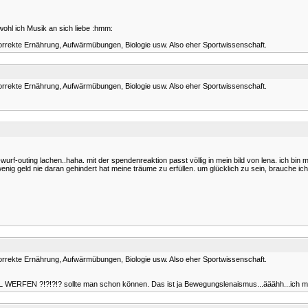
wohl ich Musik an sich liebe :hmm:
 korrekte Ernährung, Aufwärmübungen, Biologie usw. Also eher Sportwissenschaft.
 korrekte Ernährung, Aufwärmübungen, Biologie usw. Also eher Sportwissenschaft.
urf-outing lachen..haha. mit der spendenreaktion passt völlig in mein bild von lena. ich bin
 wenig geld nie daran gehindert hat meine träume zu erfüllen. um glücklich zu sein, brauche ich
 korrekte Ernährung, Aufwärmübungen, Biologie usw. Also eher Sportwissenschaft.
BALL WERFEN ?!?!?!? sollte man schon können. Das ist ja Bewegungslenaismus...ääähh...ich