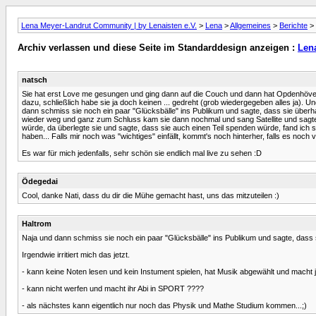
Lena Meyer-Landrut Community | by Lenaisten e.V.
>
Lena
>
Allgemeines
>
Berichte
> 
Archiv verlassen und diese Seite im Standarddesign anzeigen :
Lena
natsch
Sie hat erst Love me gesungen und ging dann auf die Couch und dann hat Opdenhövel s
dazu, schließlich habe sie ja doch keinen ... gedreht (grob wiedergegeben alles ja). Und
dann schmiss sie noch ein paar "Glücksbälle" ins Publikum und sagte, dass sie überha
wieder weg und ganz zum Schluss kam sie dann nochmal und sang Satellite und sagte da
würde, da überlegte sie und sagte, dass sie auch einen Teil spenden würde, fand ich se
haben... Falls mir noch was "wichtiges" einfällt, kommt's noch hinterher, falls es noch 
Es war für mich jedenfalls, sehr schön sie endlich mal live zu sehen :D
Ödegedai
Cool, danke Nati, dass du dir die Mühe gemacht hast, uns das mitzuteilen :)
Haltrom
Naja und dann schmiss sie noch ein paar "Glücksbälle" ins Publikum und sagte, dass si
Irgendwie irritiert mich das jetzt.
- kann keine Noten lesen und kein Instument spielen, hat Musik abgewählt und macht j
- kann nicht werfen und macht ihr Abi in SPORT ????
- als nächstes kann eigentlich nur noch das Physik und Mathe Studium kommen...;)