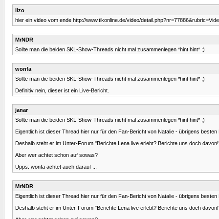
lizo
hier ein video vom ende http://www.tikonline.de/video/detail.php?nr=77886&rubric=Vi
MrNDR
Sollte man die beiden SKL-Show-Threads nicht mal zusammenlegen *hint hint* ;)
wonfa
Sollte man die beiden SKL-Show-Threads nicht mal zusammenlegen *hint hint* ;)
Definitiv nein, dieser ist ein Live-Bericht.
janar
Sollte man die beiden SKL-Show-Threads nicht mal zusammenlegen *hint hint* ;)
Eigentlich ist dieser Thread hier nur für den Fan-Bericht von Natalie - übrigens besten
Deshalb steht er im Unter-Forum "Berichte Lena live erlebt? Berichte uns doch davon!
Aber wer achtet schon auf sowas?
Upps: wonfa achtet auch darauf ...
MrNDR
Eigentlich ist dieser Thread hier nur für den Fan-Bericht von Natalie - übrigens besten
Deshalb steht er im Unter-Forum "Berichte Lena live erlebt? Berichte uns doch davon!