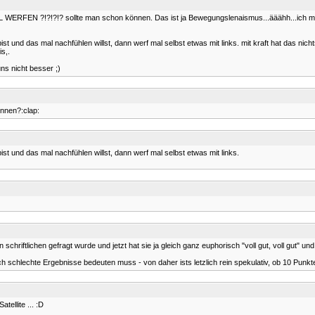
BALL WERFEN ?!?!?!? sollte man schon können. Das ist ja Bewegungslenaismus...ääähh...ich
bist und das mal nachfühlen willst, dann werf mal selbst etwas mit links. mit kraft hat das n
s,.
ns nicht besser ;)
önnen?:clap:
ist und das mal nachfühlen willst, dann werf mal selbst etwas mit links.
hriftlichen gefragt wurde und jetzt hat sie ja gleich ganz euphorisch "voll gut, voll gut" und 
schlechte Ergebnisse bedeuten muss - von daher ists letzlich rein spekulativ, ob 10 Punkte ta
ellite ... :D