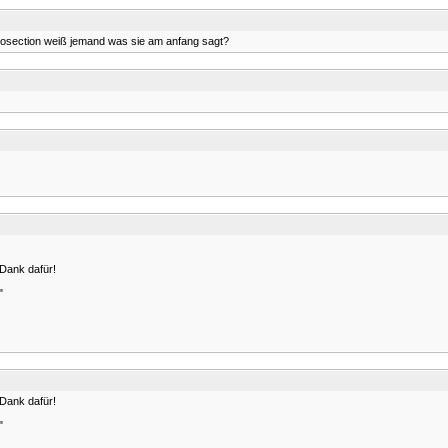
deosection weiß jemand was sie am anfang sagt?
 Dank dafür!
"
 Dank dafür!
"