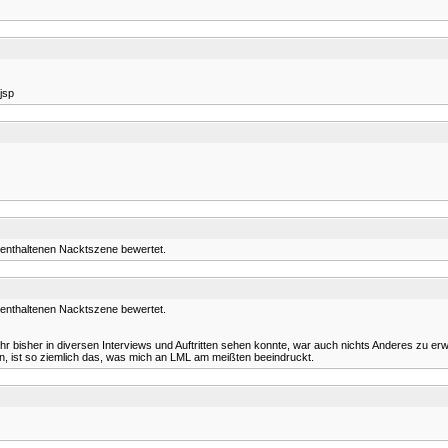
jsp
n enthaltenen Nacktszene bewertet.
n enthaltenen Nacktszene bewertet.
r bisher in diversen Interviews und Auftritten sehen konnte, war auch nichts Anderes zu erw
n, ist so ziemlich das, was mich an LML am meißten beeindruckt.