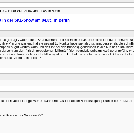
Lena in der SKL-Show am 04.05. in Berlin
 in der SKL-Show am 04.05. in Berlin
ie gefragt zwecks des "Skandälchen" und sie meinte, dass sie sich nicht dafür schämt, sie 
 ihre Prüfung war gut, hat sie gesagt 10 Punkte habe sie, also scheint besser als die schriftl
upt nicht gut werfen kann und das ihr bei den Bundesjugendpielen in der 4. Klasse mal beim w
nach, zu dem "frisch gebackenen Millionär" (der irgendwie seltsam war) so ungefähr, er sol
hr gut und kam auch beim Publikum gut an... Ich hoffe ich habe nicht zu viel Schreibfeheler,
vor heute Abend sein sollte :P
e überhaupt nicht gut werfen kann und das ihr bei den Bundesjugendpielen in der 4. Klasse m
etzt Karriere als Sängerin ???