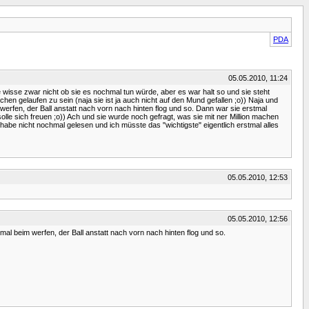
PDA
05.05.2010, 11:24
wisse zwar nicht ob sie es nochmal tun würde, aber es war halt so und sie steht
ichen gelaufen zu sein (naja sie ist ja auch nicht auf den Mund gefallen ;o)) Naja und
erfen, der Ball anstatt nach vorn nach hinten flog und so. Dann war sie erstmal
le sich freuen ;o)) Ach und sie wurde noch gefragt, was sie mit ner Million machen
 habe nicht nochmal gelesen und ich müsste das "wichtigste" eigentlich erstmal alles
05.05.2010, 12:53
05.05.2010, 12:56
al beim werfen, der Ball anstatt nach vorn nach hinten flog und so.