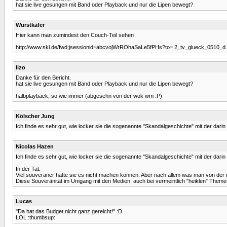
hat sie live gesungen mit Band oder Playback und nur die Lipen bewegt?
Wurstkäfer
Hier kann man zumindest den Couch-Teil sehen
http://www.skl.de/fwd;jsessionid=abcvojWrROhaSaLe5fPHs?to= 2_tv_glueck_0510_d.
lizo
Danke für den Bericht.
hat sie live gesungen mit Band oder Playback und nur die Lipen bewegt?
halbplayback, so wie immer (abgesehn von der wok wm :P)
Kölscher Jung
Ich finde es sehr gut, wie locker sie die sogenannte "Skandalgeschichte" mit der dari
Nicolas Hazen
Ich finde es sehr gut, wie locker sie die sogenannte "Skandalgeschichte" mit der dari
In der Tat.
Viel souveräner hätte sie es nicht machen können. Aber nach allem was man von der ih
Diese Souveränität im Umgang mit den Medien, auch bei vermeintlich "heiklen" Theme
Lucas
"Da hat das Budget nicht ganz gereicht!" :D
LOL :thumbsup: