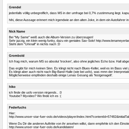
Grendel
jedenfalls völlig unbegreiflich, dass MS in der umfrage bei 0,7% zustimmung liegt. kaput
hihi, diese Aussage erinnert mich irgendwie an den alten Joke, in dem ein Autofahrer i
Nick Name
Bei "My Same" weiß auch die Album-Version zu überzeugen!
Sehr jazzig, ein klein wenig funky, dazu ein geniales Sax-Solo! http://www.lenameyerl
Steht dem "Urknall" in nichts nach :D
Grombold
Ich frag mich, warum MS so absolut 'trocken', also ohne jegliches Echo bzw. Hall abg
Das ergibt für mich keinen Sinn. Es klingt nicht nach Blues-Keller, weil es im Bass vie
Es klingt aber auch nicht nach Big-Band-Halle (wie bei usfo), was mmn der Interpret
Möglicherweise empfinden deshalb einige Lenas Gesang als 'festgenagelt'.
hiko
ich finde die usfo version nirgends.. :0
Youtube? Myvideo? Wo finde ich es :(
Federfuchs
Hier:
http://www.unser-star-fuer-oslo.de/videos/player/index.html?contentId=57482&initi
Wenn Du Dir die anderen Auftritte von ihr ansehen willst, dann empfehle ich den Einstie
http://www.unser-star-fuer-oslo.de/kandidaten/