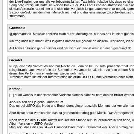
der Live-Knaller, der uns alle verliebgemusikt hat. Tatsächlich glaube ich, dass es ei
Song nölig-rotzig, als hätte sie keinen Bock. Bei USFO hat Lena ihn stattdessen in ei
sie das Adrenalin rausnimmt und sich (der Vergleich ist gut, auch wenn er negativ gemei
Saxophon-Solo, mit dem kein Mensch rechnet und das eine mutige Entscheidung ist, g
:thumbsup:
Grombold
@juppmartinelli+Melanie: schließe mich eurer Meinung an. nur das sax ist nicht gut ei
Ich frag mich nur immer, was in gottes namen alle gerade an diesem Lied finden, ich s
Auf Adeles Version geh ich lieber erst gar nicht ein, sonst werd ich noch gesteinigt :D
Grendel
Nunja, eine "My Same"-Version zur Nacht, die Lena da bei TV Total präsentiert hat. I
reingebracht, auch wenn's in der Barhocker-Variante niemals nicht zu nem echten Brül
drum, ihre Performance heute war wieder sehr nett.
Trotzdem hätte sie mit der Interpretation die erste USFO-Runde vermutlich eher nic
Karoshi
[...] auch wenn's in der Barhocker-Variante niemals nicht zu nem echten Brüller werd
Also ich seh das ja genau andersrum.
Das es bei USFO das Neue und Besondere, dieser spezielle Moment, der vor allem auch 
Aber diese neue Version hier, das ist grundsolide richtig gute Musik. Das Arrangement bi
Nach dem ich den TvTotal Auftritt nun seit ner Stunde auf Dauerschleife laufen habe, 
Album Version > USFO Version!
Mag sein, dass dies so ist weil Diamond Dave mein Erstkontakt war. Aber ich mag 