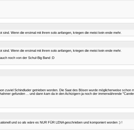
ebt sind. Wenn die erstmal mit ihrem solo anfangen, kriegen die meist kein ende mehr.
ebt sind. Wenn die erstmal mit ihrem solo anfangen, kriegen die meist kein ende mehr.
n auch noch von der Schul-Big Band :D
hon zuviel Schindluder getrieben worden. Die Saat des Bösen wurde möglicherweise schon mit
 Nachahmer gefunden ... und dann kam da in den Achtzigern ja noch der immerwährende "Care
ensationell und so als wäre es NUR FÜR LENA geschrieben und komponiert worden :) !