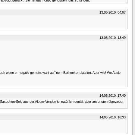
absolut gerockt. Sie hat das richtig genossen, das zu singen.
13.05.2010, 04:07
13.05.2010, 13:49
 auch wenn er negativ gemeint war) auf 'nem Barhocker platziert. Aber wie! Wo Adele
14.05.2010, 17:40
 Saxophon-Solo aus der Album-Version ist natürlich genial, aber ansonsten überzeugt
14.05.2010, 18:33