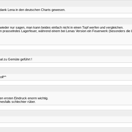
e dank Lena in den deutschen Charts gewesen.
ieder nur sagen, man kann beides einfach nicht in einen Topf werfen und vergleichen.
n prasselndes Lagerfeuer, während einem bei Lenas Version ein Feuerwerk (besonders die Lif
al zu Gemüte geführt !
oll^^
nden ersten Eindruck enorm wichtig.
esfalls schlechter rüber.