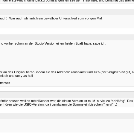
er erste Auftritt ohne Backgroundsängerinen seit dem Halbfinale, und Lena hat das alleine 
uch). War auch stimmlich ein gewaltiger Unterschied zum vorigen Mal.
und vorher schon an der Studio Version einen heiden Spaß hatte, sage ich:
er an das Original heran, indem sie das Adrenalin rausnimmt und sich (der Vergleich ist gut,
onisch und sexy as hell.
te welt.
v besser, weil es mitreißender war, die Album-Version ist m. M. n. viel zu "schläfrig". Das
nder hören wie die USfO-Version, da irgendwann die Stimme ein bisschen "nervt". ;)