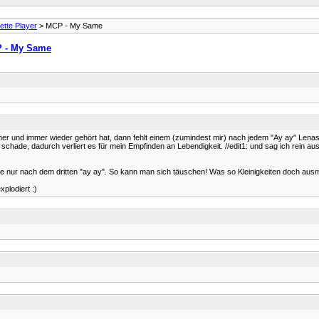
tte Player
> MCP - My Same
 - My Same
r und immer wieder gehört hat, dann fehlt einem (zumindest mir) nach jedem "Ay ay" Lenas A
chade, dadurch verliert es für mein Empfinden an Lebendigkeit. //edit1: und sag ich rein aus
h sie nur nach dem dritten "ay ay". So kann man sich täuschen! Was so Kleinigkeiten doch aus
plodiert :)