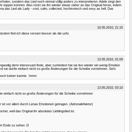
rholen, sondern das Lied noch einmal völlig anders zu interpretieren. Adele singt den
ehr toppen können. Also rückt sie ihn wieder etwas näher an das Original heran, indem
ena das Lied als Lady - cool, calm, collected, hochironisch und sexy as hell. Das
10.05.2010, 21:15
tzdem find ich diese version besser als die usfo.
13.05.2010, 01:09
weilig denn interessant finde, aber zumindest hat sie live wieder ein wenig Emotion
nd sie durfte einfach nicht so große Änderungen für die Scheibe vornehmen. Sei's
noch keiner kannte. :hmm:
13.05.2010, 03:10
urfte einfach nicht so große Änderungen für die Scheibe vornehmen
 ist vor allem durch Lenas Emotionen getragen. (Adrenalinfaktor)
er, weil das Original ihr absolutes Lieblingslied ist.
am Ende zu sehen :D