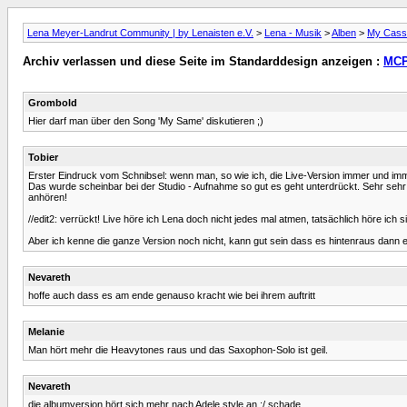
Lena Meyer-Landrut Community | by Lenaisten e.V.
>
Lena - Musik
>
Alben
>
My Casse
Archiv verlassen und diese Seite im Standarddesign anzeigen :
MCP
Grombold
Hier darf man über den Song 'My Same' diskutieren ;)
Tobier
Erster Eindruck vom Schnibsel: wenn man, so wie ich, die Live-Version immer und imme
Das wurde scheinbar bei der Studio - Aufnahme so gut es geht unterdrückt. Sehr sehr s
anhören!
//edit2: verrückt! Live höre ich Lena doch nicht jedes mal atmen, tatsächlich höre ic
Aber ich kenne die ganze Version noch nicht, kann gut sein dass es hintenraus dann ex
Nevareth
hoffe auch dass es am ende genauso kracht wie bei ihrem auftritt
Melanie
Man hört mehr die Heavytones raus und das Saxophon-Solo ist geil.
Nevareth
die albumversion hört sich mehr nach Adele style an :/ schade