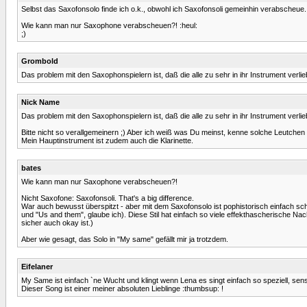
Selbst das Saxofonsolo finde ich o.k., obwohl ich Saxofonsoli gemeinhin verabscheue.
Wie kann man nur Saxophone verabscheuen?! :heul:
;)
Grombold
Das problem mit den Saxophonspielern ist, daß die alle zu sehr in ihr Instrument verli
Nick Name
Das problem mit den Saxophonspielern ist, daß die alle zu sehr in ihr Instrument verli
Bitte nicht so verallgemeinern ;) Aber ich weiß was Du meinst, kenne solche Leutche
Mein Hauptinstrument ist zudem auch die Klarinette.
bates
Wie kann man nur Saxophone verabscheuen?!
Nicht Saxofone: Saxofonsoli. That's a big difference.
War auch bewusst überspitzt - aber mit dem Saxofonsolo ist pophistorisch einfach sc
und "Us and them", glaube ich). Diese Stil hat einfach so viele effekthascherische
sicher auch okay ist.)
Aber wie gesagt, das Solo in "My same" gefällt mir ja trotzdem.
Eifelaner
My Same ist einfach `ne Wucht und klingt wenn Lena es singt einfach so speziell, s
Dieser Song ist einer meiner absoluten Lieblinge :thumbsup: !