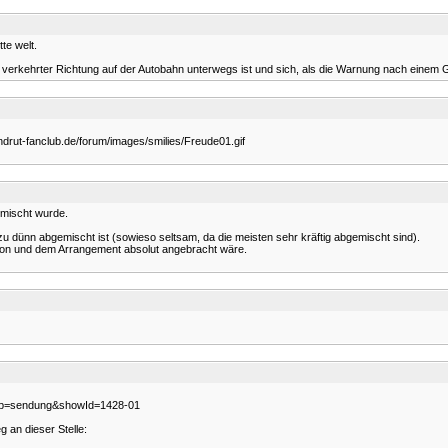
te welt.
n verkehrter Richtung auf der Autobahn unterwegs ist und sich, als die Warnung nach einem Ge
andrut-fanclub.de/forum/images/smilies/Freude01.gif
emischt wurde.
l zu dünn abgemischt ist (sowieso seltsam, da die meisten sehr kräftig abgemischt sind).
ation und dem Arrangement absolut angebracht wäre.
alTab=sendung&showId=1428-01
g an dieser Stelle: