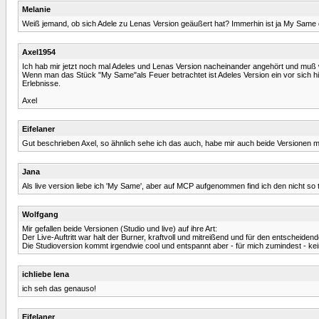
Melanie
Weiß jemand, ob sich Adele zu Lenas Version geäußert hat? Immerhin ist ja My Sam
Axel1954
Ich hab mir jetzt noch mal Adeles und Lenas Version nacheinander angehört und muß w
Wenn man das Stück "My Same"als Feuer betrachtet ist Adeles Version ein vor sich hi
Erlebnisse.
Axel
Eifelaner
Gut beschrieben Axel, so ähnlich sehe ich das auch, habe mir auch beide Versionen m
Jana
Als live version liebe ich 'My Same', aber auf MCP aufgenommen find ich den nicht so t
Wolfgang
Mir gefallen beide Versionen (Studio und live) auf ihre Art:
Der Live-Auftritt war halt der Burner, kraftvoll und mitreißend und für den entscheide
Die Studioversion kommt irgendwie cool und entspannt aber - für mich zumindest - kein
ichliebe lena
ich seh das genauso!
Eifelaner