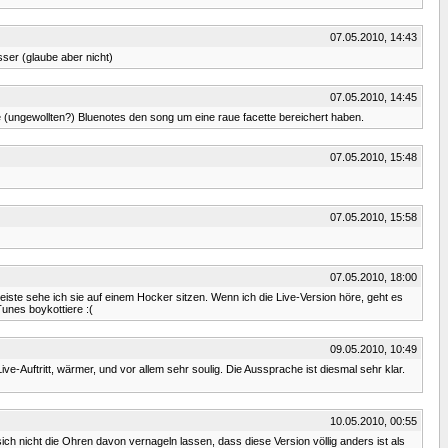
07.05.2010, 14:43
esser (glaube aber nicht)
07.05.2010, 14:45
e (ungewollten?) Bluenotes den song um eine raue facette bereichert haben.
07.05.2010, 15:48
07.05.2010, 15:58
07.05.2010, 18:00
m Geiste sehe ich sie auf einem Hocker sitzen. Wenn ich die Live-Version höre, geht es
Tunes boykottiere :(
09.05.2010, 10:49
ve-Auftritt, wärmer, und vor allem sehr soulig. Die Aussprache ist diesmal sehr klar.
10.05.2010, 00:55
h nicht die Ohren davon vernageln lassen, dass diese Version völlig anders ist als