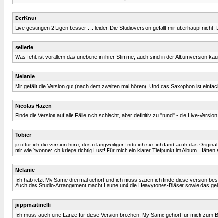
DerKnut
Live gesungen 2 Ligen besser .... leider. Die Studioversion gefällt mir überhaupt nicht.
sellerie
Was fehlt ist vorallem das unebene in ihrer Stimme; auch sind in der Albumversion ka
Melanie
Mir gefällt die Version gut (nach dem zweiten mal hören). Und das Saxophon ist einfa
Nicolas Hazen
Finde die Version auf alle Fälle nich schlecht, aber definitiv zu "rund" - die Live-Version
Tobier
je öfter ich die version höre, desto langweiliger finde ich sie. ich fand auch das Origi
mir wie Yvonne: ich kriege richtig Lust! Für mich ein klarer Tiefpunkt im Album. Hätt
Melanie
Ich hab jetzt My Same drei mal gehört und ich muss sagen ich finde diese version besser
Auch das Studio-Arrangement macht Laune und die Heavytones-Bläser sowie das gei
juppmartinelli
Ich muss auch eine Lanze für diese Version brechen. My Same gehört für mich zum Bes