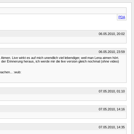
PDA
06.05.2010, 20:02
06.05.2010, 23:59
tmen. Live wirkt es auf mich unendlich viel lebendiger, weil man Lena atmen hört.
 der Erinnerung heraus, ich werde mir die live version gleich nochmal (ohne video)
machen... :wub:
07.05.2010, 01:10
07.05.2010, 14:16
07.05.2010, 14:35