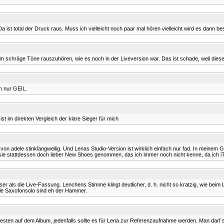
 Da ist total der Druck raus. Muss ich vielleicht noch paar mal hören vielleicht wird es dann b
um schräge Töne rauszuhören, wie es noch in der Liveversion war. Das ist schade, weil dies
ch nur GEIL.
 ist im direkten Vergleich der klare Sieger für mich
nal von adele stinklangweilig. Und Lenas Studio-Version ist wirklich einfach nur fad. In meine
en sie stattdessen doch lieber New Shoes genommen, das ich immer noch nicht kenne, da ich i
 als die Live-Fassung. Lenchens Stimme klingt deutlicher, d. h. nicht so kratzig, wie beim Li
le Saxofonsolo sind eh der Hammer.
ten auf dem Album, jedenfalls sollte es für Lena zur Referenzaufnahme werden. Man darf sic