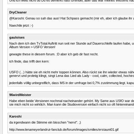
Und ich weiß nicht ob Du es bemerkt hast Grendel, aber das war meines Wissens nach d
DryCleaner
@Karoshi: Genau so sah das aus! Hat Schpass gemacht (mir eh, aber ich glaube ihr a
Naechtle jetzt :-)
gauloises
Nach dem ich den TvTotal Auftritt nun seit ner Stunde auf Dauerschleife laufen habe, 
Album Version > USFO Version!
gewagte these in diesem forum. :D aber ich geb dir fast recht.
ich finde, das trifft den kern:
USFO (...) hätte sie eh nicht mehr toppen können. Also rückt sie ihn wieder etwas näh
genervt und proletig klingt, singt Lena das Lied als Lady - cool, calm, collected, hochir
jedenfalls völlig unbegreiflich, dass MS in der umfrage bei 0,7% zustimmung liegt. kaput
96wirdMeister
Habe eben beide Versionen nochmal nacheinander gehört. My Same aus USfO war definiti
sie mich nicht so wirklich. Man kann die Studioversion einfach nicht so oft hintereina
Karoshi
da irgendwann die Stimme ein bisschen "nervt". ;)
http://www.lenameyerlandrut-fanclub.de/forum/images/smilies/erstaunt01.gif