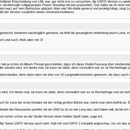
ne brillante Entscheidung von LML war, gar nicht erst zu versuchen, die USFO-Version zu wiede
ner mit Adrenalin vollgepumpten Power-Shouting-Version präsentiert. Das hätte sie eh nicht m
nt war) auf 'nem Barhocker platziert. Aber wie! Wo Adele genervt und proletig klingt, singt L
ibt der Version zusätzlich etwas Unverwechselbares.
ngemischt, bestimmt nachträglich gemacht, da fehlt die gesangliche einbindung durch Lena. tro
uch und such, finds aber net :D
ch hab ja schon im Album-Thread geschrieben, dass ich diese Düdel-Fassung eher sterbenslang
ler werden wird. Ich denke mal, sie kann nix dafür, denn vermutlich war es ne Rechtefrage u
ht überstanden, denn dann wäre sie eine von 10 Langweilernummern gewesen, die dazu auch 
en wird. Ich denke mal, sie kann nix dafür, denn vermutlich war es ne Rechtefrage und sie d
für Lena der erste Kontakt mit der richtig großen Bühne war, merkt man dem Auftritt an. Er
ndet die Heavytones perfekt mit ein UND es ist so wie Lena das Lied haben will, da bin ich sich
und vorher schon an der Studio Version einen heiden Spaß hatte, sage ich:
die My Same USFO Version auch sehr. Hab mir mal USFO 1 komplett angeschau, nur um das 