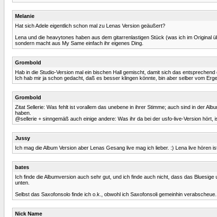
Melanie
Hat sich Adele eigentlich schon mal zu Lenas Version geäußert?
Lena und die heavytones haben aus dem gitarrenlastigen Stück (was ich im Original ü
sondern macht aus My Same einfach ihr eigenes Ding.
Grombold
Hab in die Studio-Version mal ein bischen Hall gemischt, damit sich das entsprechend 
Ich hab mir ja schon gedacht, daß es besser klingen könnte, bin aber selber vom Ergebn
Grombold
Zitat Sellerie: Was fehlt ist vorallem das unebene in ihrer Stimme; auch sind in der 
haben.
@sellerie + sinngemäß auch einige andere: Was ihr da bei der usfo-live-Version hört, i
Jussy
Ich mag die Album Version aber Lenas Gesang live mag ich lieber. :) Lena live hören ist ei
bates
Ich finde die Albumversion auch sehr gut, und ich finde auch nicht, dass das Bluesige
unten.
Selbst das Saxofonsolo finde ich o.k., obwohl ich Saxofonsoli gemeinhin verabscheue.
Nick Name