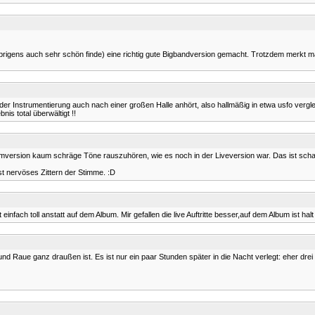
brigens auch sehr schön finde) eine richtig gute Bigbandversion gemacht. Trotzdem merkt ma
der Instrumentierung auch nach einer großen Halle anhört, also hallmäßig in etwa usfo vergle
is total überwältigt !!
Albumversion kaum schräge Töne rauszuhören, wie es noch in der Liveversion war. Das ist sch
st nervöses Zittern der Stimme. :D
nfach toll anstatt auf dem Album. Mir gefallen die live Auftritte besser,auf dem Album ist halt a
 und Raue ganz draußen ist. Es ist nur ein paar Stunden später in die Nacht verlegt: eher dr