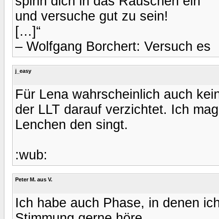
spinn dich in das Rauschen ein
und versuche gut zu sein!
[…]“
– Wolfgang Borchert: Versuch es
j_easy
Für Lena wahrscheinlich auch kein
der LLT darauf verzichtet. Ich ma
Lenchen den singt.
:wub:
Peter M. aus V.
Ich habe auch Phase, in denen ich
Stimmung gerne höre.