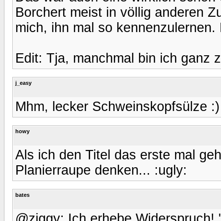
Borchert meist in völlig anderen
mich, ihn mal so kennenzulernen. 
Edit: Tja, manchmal bin ich ganz z
j_easy
Mhm, lecker Schweinskopfsülze :)
howy
Als ich den Titel das erste mal ge
Planierraupe denken... :ugly:
bates
@ziggy: Ich erhebe Widerspruch! "Ca