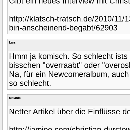
Gibt ein neues Interview mit Chris
http://klatsch-tratsch.de/2010/11/1
bin-anscheinend-begabt/62903
Lars
Hmm ja komisch. So schlecht ists ja
bisschen "overraabt" oder "overo
Na, für ein Newcomeralbum, auch fü
so schlecht.
Melanie
Netter Artikel über die Einflüsse 
http://jamioo.com/christian-durstew