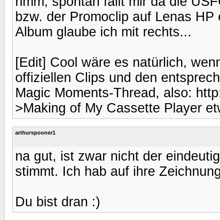
hmm, spontan fällt mir da die 
bzw. der Promoclip auf Lenas HP ei
Album glaube ich mit rechts...
[Edit] Cool wäre es natürlich, wen
offiziellen Clips und den entspre
Magic Moments-Thread, also: http
>Making of My Cassette Player et
arthurspooner1
na gut, ist zwar nicht der eindeut
stimmt. Ich hab auf ihre Zeichnun
Du bist dran :)