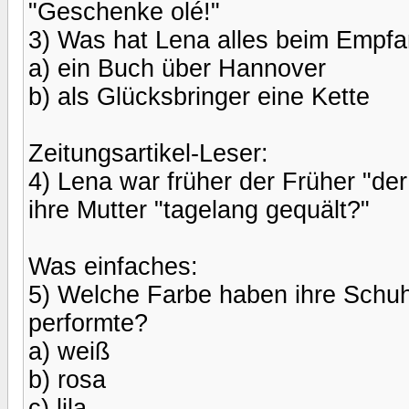
"Geschenke olé!"
3) Was hat Lena alles beim Emp
a) ein Buch über Hannover
b) als Glücksbringer eine Kette
Zeitungsartikel-Leser:
4) Lena war früher der Früher "de
ihre Mutter "tagelang gequält?"
Was einfaches:
5) Welche Farbe haben ihre Schu
performte?
a) weiß
b) rosa
c) lila