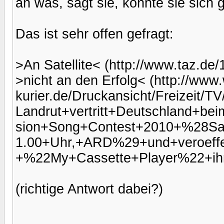
an was, sagt sie, könnte sie sich
Das ist sehr offen gefragt:
>An Satellite< (http://www.taz.de/
>nicht an den Erfolg< (http://www
kurier.de/Druckansicht/Freizeit/
Landrut+vertritt+Deutschland+bei
sion+Song+Contest+2010+%28Sa.
1.00+Uhr,+ARD%29+und+veroeffen
+%22My+Cassette+Player%22+ihr
(richtige Antwort dabei?)