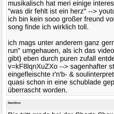
musikalisch hat meri einige inter
"was dir fehlt ist ein herz" -->
ich bin kein sooo großer freund vo
song finde ich wirklich toll.
ich mags unter anderem ganz gern
run" umgehauen, als ich das video
gibt) eben durch puren zufall ent
v=kF8lqnXuZXo --> sagenhafter stil
eingefleischte r'n'b- & soulinterpre
quasi schon in eine schublade gepa
überrascht worden.
NewShoe