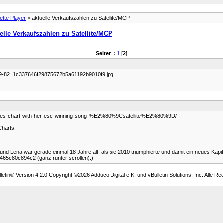
tte Player
> aktuelle Verkaufszahlen zu Satellite/MCP
elle Verkaufszahlen zu Satellite/MCP
Seiten :
1
[
2
]
-59-82_1c337646f29875672b5a61192b9010f9.jpg
ingles-chart-with-her-esc-winning-song-%E2%80%9Csatellite%E2%80%9D/
Charts.
und Lena war gerade einmal 18 Jahre alt, als sie 2010 triumphierte und damit ein neues Kapi
-465c80c894c2 (ganz runter scrollen).)
etin® Version 4.2.0 Copyright ©2026 Adduco Digital e.K. und vBulletin Solutions, Inc. Alle Re