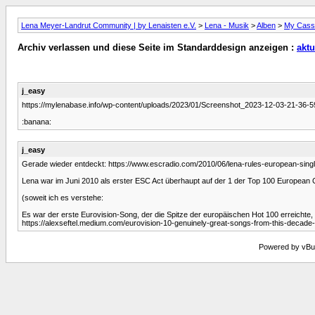
Lena Meyer-Landrut Community | by Lenaisten e.V.
>
Lena - Musik
>
Alben
>
My Casse
Archiv verlassen und diese Seite im Standarddesign anzeigen :
aktu
j_easy
https://mylenabase.info/wp-content/uploads/2023/01/Screenshot_2023-12-03-21-36
:banana:
j_easy
Gerade wieder entdeckt: https://www.escradio.com/2010/06/lena-rules-european-s
Lena war im Juni 2010 als erster ESC Act überhaupt auf der 1 der Top 100 European 
(soweit ich es verstehe:
Es war der erste Eurovision-Song, der die Spitze der europäischen Hot 100 erreichte, 
https://alexseftel.medium.com/eurovision-10-genuinely-great-songs-from-this-decade
Powered by vBull