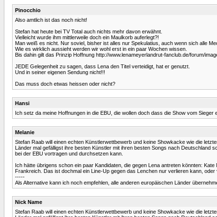
Pinocchio
Also amtlich ist das noch nicht!
Stefan hat heute bei TV Total auch nichts mehr davon erwähnt.
Vielleicht wurde ihm mittlerweile doch ein Maulkorb auferlegt?!
Man weiß es nicht. Nur soviel, bisher ist alles nur Spekulatius, auch wenn sich alle Me
Wie es wirklich aussieht werden wir wohl erst in ein paar Wochen wissen.
Bis dahin gilt das Prinzip Hoffnung http://www.lenameyerlandrut-fanclub.de/forum/image
JEDE Gelegenheit zu sagen, dass Lena den Titel verteidigt, hat er genutzt.
Und in seiner eigenen Sendung nicht!!!
Das muss doch etwas heissen oder nicht?
Hansi
Ich setz da meine Hoffnungen in die EBU, die wollen doch dass die Show vom Sieger e
Melanie
Stefan Raab will einen echten Künstlerwettbewerb und keine Showkacke wie die letzt
Länder mal gefälligst ihre besten Künstler mit ihren besten Songs nach Deutschland 
bei der EBU vortragen und durchsetzen kann.
Ich hätte übrigens schon ein paar Kandidaten, die gegen Lena antreten könnten: Kate N
Frankreich. Das ist dochmal ein Line-Up gegen das Lenchen nur verlieren kann, oder vie
-----
Als Alternative kann ich noch empfehlen, alle anderen europäischen Länder überneh
Nick Name
Stefan Raab will einen echten Künstlerwettbewerb und keine Showkacke wie die letzt