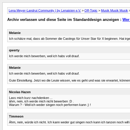
Lena Meyer-Landrut Community | by Lenaisten e.V.
>
Off-Topic
>
Musik Musik Musik
Archiv verlassen und diese Seite im Standarddesign anzeigen :
Wer
Melanie
Ich schätze mal, dass ab Sommer die Castings für Unser Star für X beginnen. Hat irg
qwerty
Ich werde mich bewerben, weil ich habs voll drauf.
Melanie
Ich werde mich bewerben, weil ich habs voll drauf.
Gute Einstellung. Jetzt wo die Leute wissen, wie es geht und was sie erwartet, könn
Nicolas Hazen
Lass mich kurz nachdenken ...
ähm, nein, ich werde mich nicht bewerben :D .
Warum ? - Weil ich weder singen noch performen kann ;) !
Timmeon
Ähm, nein, würde ich nicht. Ich kann weder gut singen noch kann ich tanzen noch will