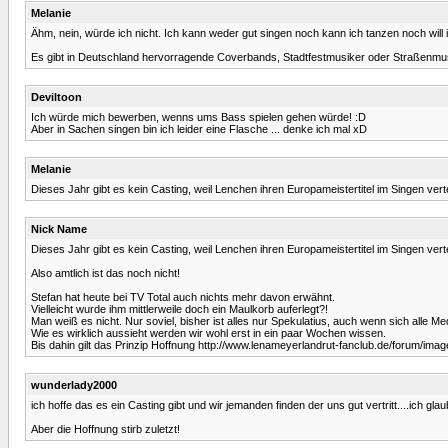
Melanie
Ähm, nein, würde ich nicht. Ich kann weder gut singen noch kann ich tanzen noch will
Es gibt in Deutschland hervorragende Coverbands, Stadtfestmusiker oder Straßenmusik
Deviltoon
Ich würde mich bewerben, wenns ums Bass spielen gehen würde! :D
Aber in Sachen singen bin ich leider eine Flasche ... denke ich mal xD
Melanie
Dieses Jahr gibt es kein Casting, weil Lenchen ihren Europameistertitel im Singen vert
Nick Name
Dieses Jahr gibt es kein Casting, weil Lenchen ihren Europameistertitel im Singen vert
Also amtlich ist das noch nicht!
Stefan hat heute bei TV Total auch nichts mehr davon erwähnt.
Vielleicht wurde ihm mittlerweile doch ein Maulkorb auferlegt?!
Man weiß es nicht. Nur soviel, bisher ist alles nur Spekulatius, auch wenn sich alle Me
Wie es wirklich aussieht werden wir wohl erst in ein paar Wochen wissen.
Bis dahin gilt das Prinzip Hoffnung http://www.lenameyerlandrut-fanclub.de/forum/image
wunderlady2000
ich hoffe das es ein Casting gibt und wir jemanden finden der uns gut vertritt....ich 
Aber die Hoffnung stirb zuletzt!