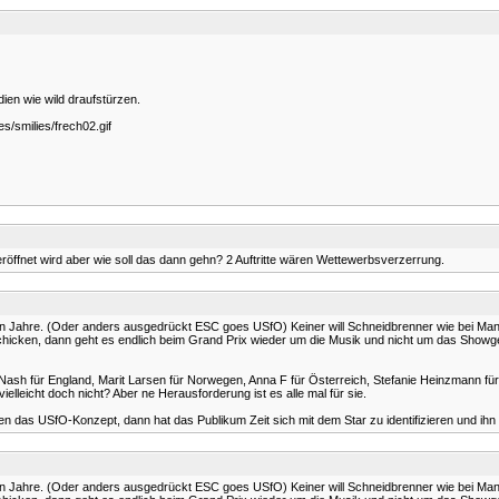
dien wie wild draufstürzen.
s/smilies/frech02.gif
röffnet wird aber wie soll das dann gehn? 2 Auftritte wären Wettewerbsverzerrung.
en Jahre. (Oder anders ausgedrückt ESC goes USfO) Keiner will Schneidbrenner wie bei Mang
schicken, dann geht es endlich beim Grand Prix wieder um die Musik und nicht um das Showge
ash für England, Marit Larsen für Norwegen, Anna F für Österreich, Stefanie Heinzmann für d
lleicht doch nicht? Aber ne Herausforderung ist es alle mal für sie.
men das USfO-Konzept, dann hat das Publikum Zeit sich mit dem Star zu identifizieren und
en Jahre. (Oder anders ausgedrückt ESC goes USfO) Keiner will Schneidbrenner wie bei Mang