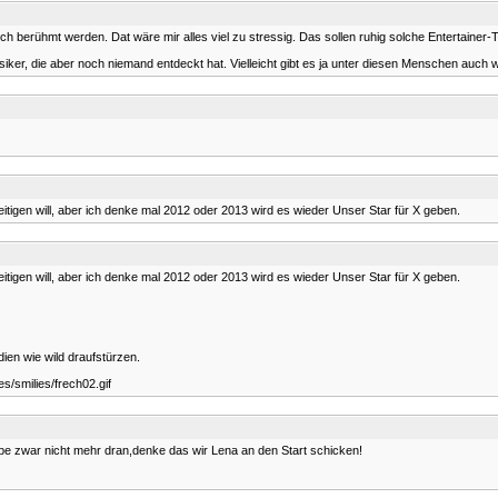
 ich berühmt werden. Dat wäre mir alles viel zu stressig. Das sollen ruhig solche Entertain
er, die aber noch niemand entdeckt hat. Vielleicht gibt es ja unter diesen Menschen auch w
eitigen will, aber ich denke mal 2012 oder 2013 wird es wieder Unser Star für X geben.
eitigen will, aber ich denke mal 2012 oder 2013 wird es wieder Unser Star für X geben.
dien wie wild draufstürzen.
s/smilies/frech02.gif
glaube zwar nicht mehr dran,denke das wir Lena an den Start schicken!