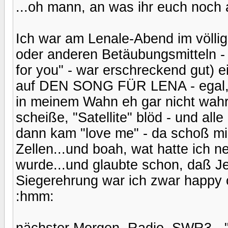
...oh mann, an was ihr euch noch a
Ich war am Lenale-Abend im völlig
oder anderen Betäubungsmitteln - h
for you" - war erschreckend gut) ei
auf DEN SONG FÜR LENA - egal, wa
in meinem Wahn eh gar nicht wah
scheiße, "Satellite" blöd - und al
dann kam "love me" - da schoß m
Zellen...und boah, wat hatte ich n
wurde...und glaubte schon, daß Jen
Siegerehrung war ich zwar happy
:hmm:
nächster Morgen, Radio, SWR3 - "Sa