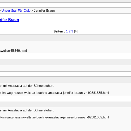
>
Unser Star Für Oslo
> Jennifer Braun
ifer Braun
Seiten :
1
2
3
[
4
]
-zweiten-58569.html
tzt mit Anastacia auf der Bühne stehen.
itt-im-weg-hessin-weltstar-buehne-anastacia-jennifer-braun-zr-92581535.html
tzt mit Anastacia auf der Bühne stehen.
itt-im-weg-hessin-weltstar-buehne-anastacia-jennifer-braun-zr-92581535.html