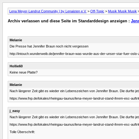
Lena Meyer-Landrut Community | by Lenaisten e.V.
>
Off-Topic
>
Musik Musik Musik
Archiv verlassen und diese Seite im Standarddesign anzeigen :
Jenn
Melanie
Die Presse hat Jennifer Braun noch nicht vergessen
http://intouch.wunderweib.de/jennifer-braun-was-wurde-aus-der-unser-star-fuer-oslo
Hollie60
Keine neue Platte?
Melanie
Nach längerer Zeit gibt es wieder ein Lebenszeichen von Jennifer Braun. Die durfte je
https://www.fnp.de/lokales/rheingau-taunus/lena-meyer-landrut-stand-ihrem-esc-auftr
j_easy
Nach längerer Zeit gibt es wieder ein Lebenszeichen von Jennifer Braun. Die durfte je
https://www.fnp.de/lokales/rheingau-taunus/lena-meyer-landrut-stand-ihrem-esc-auftr
Tolle Überschrift: