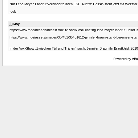
Nur Lena Meyer-Landrut verhinderte ihren ESC-Auftritt: Hessin steht jetzt mit Weltsta
:ugly:
j_easy
https://www.fr.de/hessen/hessin-vox-tv-show-esc-casting-lena-meyer-landrut-unser-st
https://www.fr.de/assets/images/35/451/35451612-jennifer-braun-stand-bei-unser-sta
In der Vox-Show „Zwischen Tüll und Tränen“ sucht Jennifer Braun ihr Brautkleid. 20
Powered by vBull