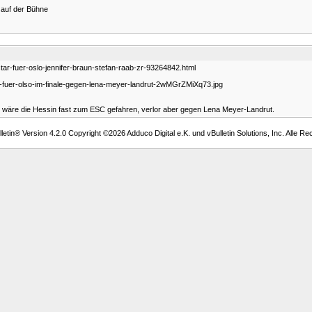
r auf der Bühne
ar-fuer-oslo-jennifer-braun-stefan-raab-zr-93264842.html
r-fuer-olso-im-finale-gegen-lena-meyer-landrut-2wMGrZMiXq73.jpg
10 wäre die Hessin fast zum ESC gefahren, verlor aber gegen Lena Meyer-Landrut.
etin® Version 4.2.0 Copyright ©2026 Adduco Digital e.K. und vBulletin Solutions, Inc. Alle Re