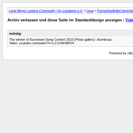
Lena Meyer-Landrut Community | by Lenaisten e.V.
>
Lena
>
Fernsehauftritte/-bericht
Archiv verlassen und diese Seite im Standarddesign anzeigen :
Vide
indrekg
The winner of Eurovision Song Contest 2010 (Photo gallery) :thumbsup:
Video: youtube.com/watch?v=L17sX8rWRV4
Powered by vBull