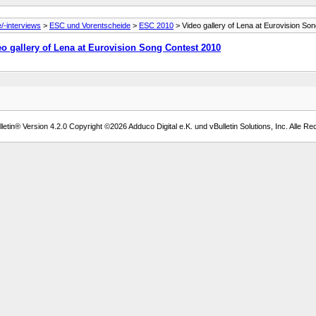
e/-interviews
>
ESC und Vorentscheide
>
ESC 2010
> Video gallery of Lena at Eurovision So
o gallery of Lena at Eurovision Song Contest 2010
etin® Version 4.2.0 Copyright ©2026 Adduco Digital e.K. und vBulletin Solutions, Inc. Alle Re