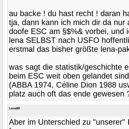
au backe ! du hast recht ! daran h
tja, dann kann ich mich dir da nur a
doofe ESC am §$%& vorbei, und ic
lena SELBST nach USFO hoffentlic
erstmal das bisher größte lena-pa
was sagt die statistik/geschichte e
beim ESC weit oben gelandet sind
(ABBA 1974, Céline Dion 1988 usw)
platz auch oft das ende gewesen 
Lena89
Aber im Unterschied zu "unserer"