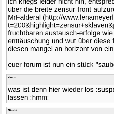
ich kriegs leider nicht hin, entspr
über die breite zensur-front aufzu
MrFalderal (http://www.lenameyer
t=200&highlight=zensur+sklaven&p
fruchtbaren austausch-erfolge wie
enttäuschung und wut über diese f
diesen mangel an horizont von ei
euer forum ist nun ein stück "saub
simon
was ist denn hier wieder los :sus
lassen :hmm:
Nkechi