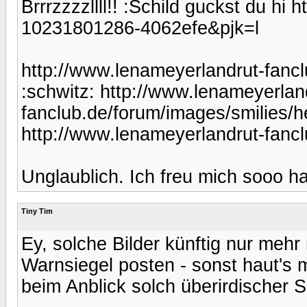
Brrrzzzzllll!! :Schild guckst du hi
10231801286-4062efe&pjk=l
http://www.lenameyerlandrut-fancl
:schwitz: http://www.lenameyerlan
fanclub.de/forum/images/smilies/he
http://www.lenameyerlandrut-fancl
Unglaublich. Ich freu mich sooo ha
Tiny Tim
Ey, solche Bilder künftig nur m
Warnsiegel posten - sonst haut's
beim Anblick solch überirdischer 