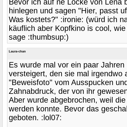
Bevor ich auf ne Locke von Lena b
hinlegen und sagen "Hier, passt u
Was kostets?" :ironie: (würd ich na
käuflich aber Kopfkino is cool, wi
sage :thumbsup:)
Laura-chan
Es wurde mal vor ein paar Jahren
versteigert, den sie mal irgendwo
"Beweisfoto" vom Ausspucken und
Zahnabdruck, der von ihr gewesen 
Aber wurde abgebrochen, weil die E
werden konnte. Bevor das geschah 
geboten. :lol07: