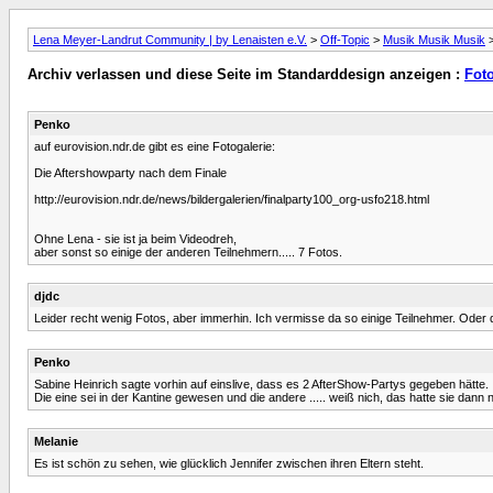
Lena Meyer-Landrut Community | by Lenaisten e.V.
>
Off-Topic
>
Musik Musik Musik
Archiv verlassen und diese Seite im Standarddesign anzeigen :
Fot
Penko
auf eurovision.ndr.de gibt es eine Fotogalerie:
Die Aftershowparty nach dem Finale
http://eurovision.ndr.de/news/bildergalerien/finalparty100_org-usfo218.html
Ohne Lena - sie ist ja beim Videodreh,
aber sonst so einige der anderen Teilnehmern..... 7 Fotos.
djdc
Leider recht wenig Fotos, aber immerhin. Ich vermisse da so einige Teilnehmer. Oder
Penko
Sabine Heinrich sagte vorhin auf einslive, dass es 2 AfterShow-Partys gegeben hätte.
Die eine sei in der Kantine gewesen und die andere ..... weiß nich, das hatte sie dan
Melanie
Es ist schön zu sehen, wie glücklich Jennifer zwischen ihren Eltern steht.