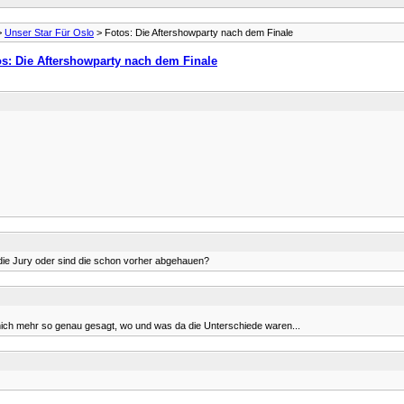
>
Unser Star Für Oslo
> Fotos: Die Aftershowparty nach dem Finale
os: Die Aftershowparty nach dem Finale
 die Jury oder sind die schon vorher abgehauen?
n nich mehr so genau gesagt, wo und was da die Unterschiede waren...