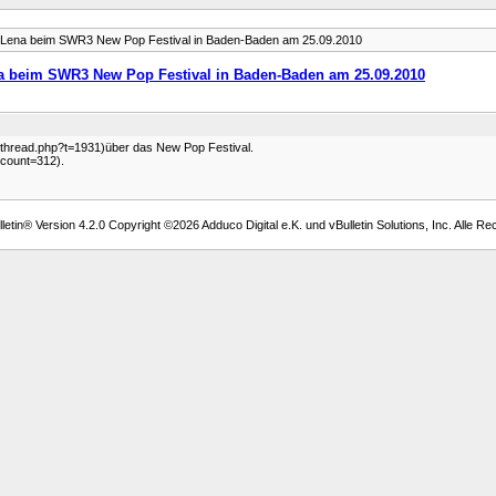
Lena beim SWR3 New Pop Festival in Baden-Baden am 25.09.2010
a beim SWR3 New Pop Festival in Baden-Baden am 25.09.2010
owthread.php?t=1931)über das New Pop Festival.
tcount=312).
etin® Version 4.2.0 Copyright ©2026 Adduco Digital e.K. und vBulletin Solutions, Inc. Alle Re