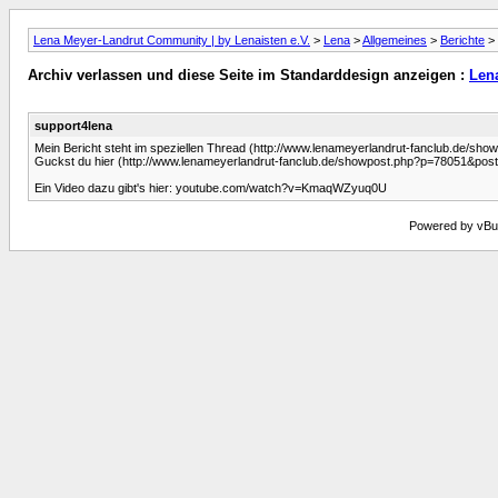
Lena Meyer-Landrut Community | by Lenaisten e.V.
>
Lena
>
Allgemeines
>
Berichte
> 
Archiv verlassen und diese Seite im Standarddesign anzeigen :
Len
support4lena
Mein Bericht steht im speziellen Thread (http://www.lenameyerlandrut-fanclub.de/sh
Guckst du hier (http://www.lenameyerlandrut-fanclub.de/showpost.php?p=78051&pos
Ein Video dazu gibt's hier: youtube.com/watch?v=KmaqWZyuq0U
Powered by vBull