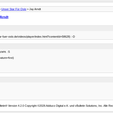
>
Unser Star Für Oslo
> Jay Arndt
 Arndt
r-fuer-oslo.de/videos/player/index.html?contentId=58628) :-D
ieht. :S
ature=fvst)
etin® Version 4.2.0 Copyright ©2026 Adduco Digital e.K. und vBulletin Solutions, Inc. Alle Re