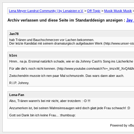
Lena Meyer-Landrut Community | by Lenaisten e.V.
>
Off-Topic
>
Musik Musik Musik
Archiv verlassen und diese Seite im Standarddesign anzeigen :
Jay
Jan78
hab Tränen und Bauchschmerzen vor Lachen bekommen.
Der letzte Kandidat mit seinem dramaturgisch aufgebauten Werk (http://www.unser-sta
b1os
Hmm.. na ja. Erstmal natürlich schade, wie er da Johnny Cash's Song ins Lächerliche z
Für alle die's noch nicht kennen. (http://www.youtube.com/watch?v=_tmzxM_XvQA&fe
Zwischendrin musste ich nen paar Mal schmunzeln. Das wars dann aber auch.
R.I.P. Johnny.
Lena-Fan
Also, Tränen waren's bei mir nicht, aber trotzdem: :-D !!!
Anzumerken ist, bei seinen Wahnsinnsaugen wird doch glatt jede Frau schwach! :D
Gott sei Dank bin ich keine Frau... :thumbsup:
Powered by vBull