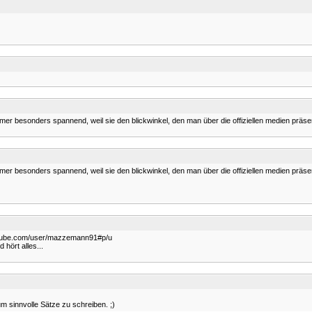
immer besonders spannend, weil sie den blickwinkel, den man über die offiziellen medien präs
immer besonders spannend, weil sie den blickwinkel, den man über die offiziellen medien präs
.youtube.com/user/mazzemann91#p/u
 hört alles...
 sinnvolle Sätze zu schreiben. ;)