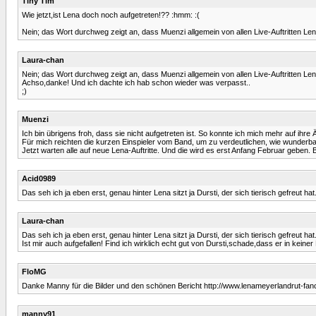
Tiny Tim
Wie jetzt,ist Lena doch noch aufgetreten!?? :hmm: :(
Nein; das Wort durchweg zeigt an, dass Muenzi allgemein von allen Live-Auftritten Le
Laura-chan
Nein; das Wort durchweg zeigt an, dass Muenzi allgemein von allen Live-Auftritten Le
Achso,danke! Und ich dachte ich hab schon wieder was verpasst..
;)
Muenzi
Ich bin übrigens froh, dass sie nicht aufgetreten ist. So konnte ich mich mehr auf 
Für mich reichten die kurzen Einspieler vom Band, um zu verdeutlichen, wie wunderbar
Jetzt warten alle auf neue Lena-Auftritte. Und die wird es erst Anfang Februar geben
Acid0989
Das seh ich ja eben erst, genau hinter Lena sitzt ja Dursti, der sich tierisch gefreut ha
Laura-chan
Das seh ich ja eben erst, genau hinter Lena sitzt ja Dursti, der sich tierisch gefreut ha
Ist mir auch aufgefallen! Find ich wirklich echt gut von Dursti,schade,dass er in keiner
FloMG
Danke Manny für die Bilder und den schönen Bericht http://www.lenameyerlandrut-fan
manny91