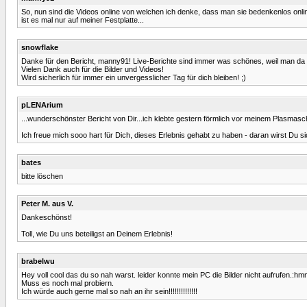
So, nun sind die Videos online von welchen ich denke, dass man sie bedenkenlos onlin
ist es mal nur auf meiner Festplatte...
snowflake
Danke für den Bericht, manny91! Live-Berichte sind immer was schönes, weil man d
Vielen Dank auch für die Bilder und Videos!
Wird sicherlich für immer ein unvergesslicher Tag für dich bleiben! ;)
pLENArium
...wunderschönster Bericht von Dir...ich klebte gestern förmlich vor meinem Plasmas
Ich freue mich sooo hart für Dich, dieses Erlebnis gehabt zu haben - daran wirst Du 
bates
bitte löschen
Peter M. aus V.
Dankeschönst!
Toll, wie Du uns beteiligst an Deinem Erlebnis!
brabelwu
Hey voll cool das du so nah warst. leider konnte mein PC die Bilder nicht aufrufen.:hm
Muss es noch mal probiern.
Ich würde auch gerne mal so nah an ihr sein!!!!!!!!!!!!!!