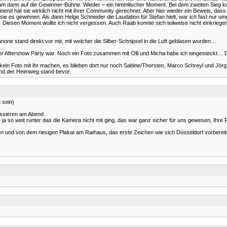
d kam dann auf die Gewinner-Bühne. Wieder – ein himmlischer Moment. Bei dem zweiten Sieg
d hat sie wirklich nicht mit ihrer Community gerechnet. Aber hier wieder ein Beweis, dass wir
 es gewinnen. Als dann Helge Schneider die Laudation für Stefan hielt, war ich fast nur um
l… Diesen Moment wollte ich nicht vergessen. Auch Raab konnte sich teilweise nicht einkrieg
e stand direkt vor mir, mit welcher die Silber-Schnipsel in die Luft geblasen wurden…
er Aftershow Party war. Noch ein Foto zusammen mit Olli und Micha habe ich eingesteckt… 
 kein Foto mit ihr machen, es blieben dort nur noch Sabine/Thorsten, Marco Schreyl und Jö
und der Heimweg stand bevor.
 sein)
assieren am Abend.
a so weit runter das die Kamera nicht mit ging, das war ganz sicher für uns gewesen, Ihre 
 und von dem riesigen Plakat am Rathaus, das erste Zeichen wie sich Düsseldorf vorbereite