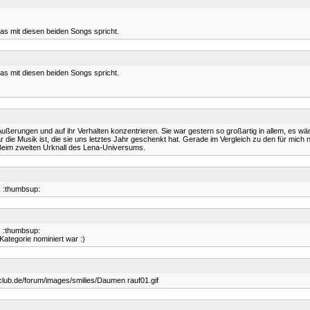
nas mit diesen beiden Songs spricht.
nas mit diesen beiden Songs spricht.
ihre Äußerungen und auf ihr Verhalten konzentrieren. Sie war gestern so großartig in allem,
 die Musik ist, die sie uns letztes Jahr geschenkt hat. Gerade im Vergleich zu den für mich
. Beim zweiten Urknall des Lena-Universums.
t. :thumbsup:
t. :thumbsup:
 Kategorie nominiert war :)
club.de/forum/images/smilies/Daumen rauf01.gif