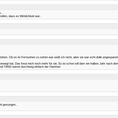
...
fen, dass es Wirklichkeit war...
tehen. Ob es im Fernsehen zu sehen war weiß ich nicht, aber sie war echt dolle angespann
 bewegt hat. Das freut mich noch mehr für sie. Es ist schon toll über ein halbes Jahr nach d
ite und TAND waren durchweg einfach der Hammer.
iht gesungen...