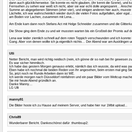
dann auch glücklicherweise. Sie konnte es nicht glauben, (ihr kennt die Szene), un
Fernsehen zu sehen war weiß ich nicht, aber sie war echt dolle angespannt… Anscheinen
Summe an abgegebenen Stimmen (eher vier), und einigen anderen hier auch, musste sie
Lächelte, ich war wahrscheinlich wieder durch die vielen Fotos aufgefallen, aber ega
am Boden vor Lachen, zusammen mit Lena…
Am Ende kam dann noch Stefans Act mit Helge Schneider zusammen und die Glitterkanon
Die Show ging dem Ende zu und wir mussten warten bis ein Großteil der Promis auf d
Lena war leider ziemlich schnell auf dem roten Teppich verschwunden und ich konnte
Gang. Aber von denen wollte ich ja eigentlich nichts… Der Abend war am Ausklingen 
Ulli
Netter Bericht, man wird richtig neidisch (nein, ich gönne dir so nah bei Ihr gewesen zu
Es war sicher himmlisch.
Ich habe das gestern Morgen genauso erlebt, nämlich das ich wusste, da wird was p
Eben habe ich nochmal die beiden Reden von Ihr angesehen, beim ersten mal ging Sie j
So, jetzt noch ne Runde Arbeiten dann ist WE.
Ich werde morgen nach Düsseldorf reinfahren und ein paar Bilder vom Weltcup machen
Sie mir heute Abend gründlich an.
Danke Manny....
LG Ulli
manny91
Die Bilder hoste ich zu Hause auf meinem Server, und habe hier nur 1Mbit upload...
Chris89
Wunderbarer Bericht. Dankeschönst dafür :thumbsup2: