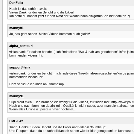
Der Felix
Hach ist das schön. :wub:
Vielen Dank für deinen Bericht und die Bilder!
Ich hoffe du kannst jetzt für den Rest der Woche noch einigermaßen klar denken. :)
manny91
Jo, das geht schon. Meine Videos kommen auch gleich!
alpha_centauri
vielen dank für deinen bericht! :) ich finde diese "live-&-nah-am-geschehen"-infos ja 
kommenden videos!:hi:
support4lena
vielen dank für deinen bericht! :) ich finde diese "live-&-nah-am-geschehen"-infos ja 
kommenden videos!:hi:
Dem schließe ich mich an! :thumbsup:
manny91
Supi, freut mich..., ich brauche ein wenig für die Videos, zu finden hier: http://www
Nach und nach kommen da alle rein, Qualität ist nicht super, aber man sieht alles.... und
Wenn alles Online ist poste ich hier nochmal...
LML-F42
:hach: Danke für den Bericht und die Bilder und Videos! :thumbsup:
Und Respekt, dass du so schnell danach schon wieder klar genug denken konntest, um