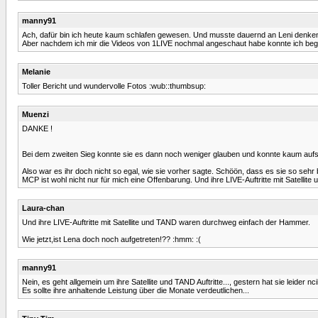
manny91
Ach, dafür bin ich heute kaum schlafen gewesen. Und musste dauernd an Leni denken
Aber nachdem ich mir die Videos von 1LIVE nochmal angeschaut habe konnte ich begrei
Melanie
Toller Bericht und wundervolle Fotos :wub::thumbsup:
Muenzi
DANKE !
Bei dem zweiten Sieg konnte sie es dann noch weniger glauben und konnte kaum aufs
Also war es ihr doch nicht so egal, wie sie vorher sagte. Schöön, dass es sie so sehr
MCP ist wohl nicht nur für mich eine Offenbarung. Und ihre LIVE-Auftritte mit Satell
Laura-chan
Und ihre LIVE-Auftritte mit Satellite und TAND waren durchweg einfach der Hammer.
Wie jetzt,ist Lena doch noch aufgetreten!?? :hmm: :(
manny91
Nein, es geht allgemein um ihre Satellite und TAND Auftritte..., gestern hat sie leider nc
Es sollte ihre anhaltende Leistung über die Monate verdeutlichen...