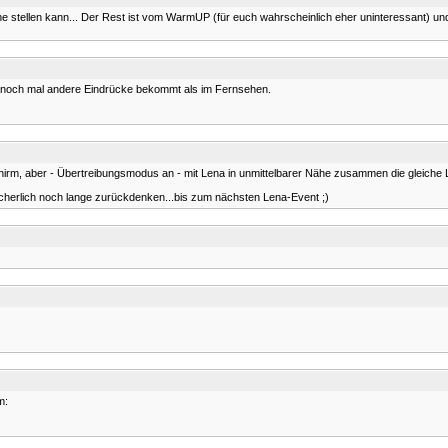
e stellen kann... Der Rest ist vom WarmUP (für euch wahrscheinlich eher uninteressant) und 
a noch mal andere Eindrücke bekommt als im Fernsehen.
chirm, aber - Übertreibungsmodus an - mit Lena in unmittelbarer Nähe zusammen die gleiche 
sicherlich noch lange zurückdenken...bis zum nächsten Lena-Event ;)
m: