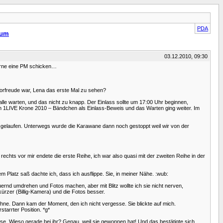
PDA
hum
03.12.2010, 09:30
gerne eine PM schicken…
orfreude war, Lena das erste Mal zu sehen?
 warten, und das nicht zu knapp. Der Einlass sollte um 17:00 Uhr beginnen,
ein 1LIVE Krone 2010 – Bändchen als Einlass-Beweis und das Warten ging weiter. Im
losgelaufen. Unterwegs wurde die Karawane dann noch gestoppt weil wir von der
echts vor mir endete die erste Reihe, ich war also quasi mit der zweiten Reihe in der
Platz saß dachte ich, dass ich ausflippe. Sie, in meiner Nähe. :wub:
nd umdrehen und Fotos machen, aber mit Blitz wollte ich sie nicht nerven,
ürzer (Billig-Kamera) und die Fotos besser.
hne. Dann kam der Moment, den ich nicht vergesse. Sie blickte auf mich.
tarrter Position. *g*
se. Wieso gerade bei ihr? Genau, weil sie gewonnen hat! Und das bestätigte sich