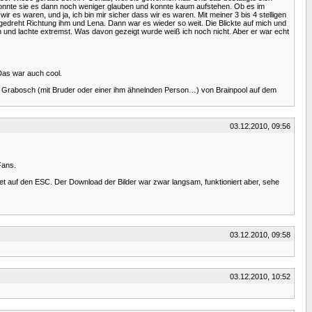
 konnte sie es dann noch weniger glauben und konnte kaum aufstehen. Ob es im
 es waren, und ja, ich bin mir sicher dass wir es waren. Mit meiner 3 bis 4 stelligen
gedreht Richtung ihm und Lena. Dann war es wieder so weit. Die Blickte auf mich und
en und lachte extremst. Was davon gezeigt wurde weiß ich noch nicht. Aber er war echt
Das war auch cool.
rg Grabosch (mit Bruder oder einer ihm ähnelnden Person…) von Brainpool auf dem
03.12.2010, 09:56
Fans.
t auf den ESC. Der Download der Bilder war zwar langsam, funktioniert aber, sehe
03.12.2010, 09:58
03.12.2010, 10:52