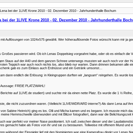
Lena bei der 1LIVE Krone 2010 - 02. Dezember 2010 - Jahrhunderthalle Bochum
a bei der 1LIVE Krone 2010 - 02. Dezember 2010 - Jahrhunderthalle Boc
der mit Auflösungen von 1024x575 gewählt. Wer höherauflösende Fotos wünscht kann mir ja 
Großes passieren wird. Ob ich Lenas Doppelsieg vorgeahnt habe, oder ob es einfach die V
en Staus auf der A40 und dem ganzen Schnee unterwegs mussten wir auch noch vor der Halle
roten Teppich war auch noch nichts los, also blieb nur warten. Dann drinnen bekamen alle 
 Geschenk gab es zum Einlass auch Erdnüsse und ein Getränk umsonst…
r kam dann endlich die Erlösung: in Kleingruppen durften wir „langsam“ reingehen. Es wurde 
 der Aussage: FREIE PLATZWAHL!
erichte auf 1LIVE.de studiert) und suchte mir da einen nette Platz. Es wurde die 1 ½ Reihe, r
e, die nicht zuzuordnen waren. (Vielleicht 1LIVE/WDR/ARD interne?) Als dann Lena auf ihrem 
 Sabine Heinrich) ging es los. Olli und Micha kamen und es begann. Ich musste mich dauer
meine Hemmschwelle überwunden und mit Blitzer fotografiert, dann war die Belichtungszeit k
ch war perfekt vor meiner Nase positioniert. Ich saß zwischen dieser und der Laudationsbü
es gemacht habe als Fotos von ihr und sie zu bestaunen. Teilweise mit offenem Mund und ers
enn während der Einspieler lief mit den Nominierten war eine Kamerafrau direkt vor Lenas Na