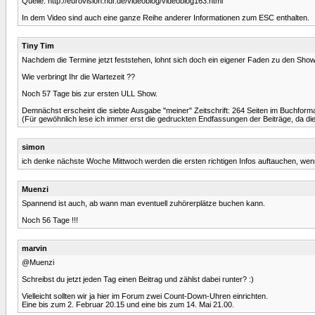
Quelle: http://eurovision.ndr.de/videoblog/videoblog163.html
In dem Video sind auch eine ganze Reihe anderer Informationen zum ESC enthalten.
Tiny Tim
Nachdem die Termine jetzt feststehen, lohnt sich doch ein eigener Faden zu den Show
Wie verbringt Ihr die Wartezeit ??
Noch 57 Tage bis zur ersten ULL Show.
Demnächst erscheint die siebte Ausgabe "meiner" Zeitschrift: 264 Seiten im Buchformat
(Für gewöhnlich lese ich immer erst die gedruckten Endfassungen der Beiträge, da di
simon
ich denke nächste Woche Mittwoch werden die ersten richtigen Infos auftauchen, we
Muenzi
Spannend ist auch, ab wann man eventuell zuhörerplätze buchen kann.
Noch 56 Tage !!!
marvin
@Muenzi
Schreibst du jetzt jeden Tag einen Beitrag und zählst dabei runter? :)
Vielleicht sollten wir ja hier im Forum zwei Count-Down-Uhren einrichten.
Eine bis zum 2. Februar 20.15 und eine bis zum 14. Mai 21.00.