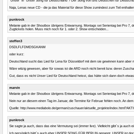
"Unser" in "Unser Song für Deutschland"? Der Song von uns Deutschen für Deutschl
Naja, Lenas neue CD - die ja das Material für diese Show zumindest zum Teil enthalten
punkrock
Melanie gab in der Shoutbox übrigens Entwarnung. Montags sei Serientag bei Pro 7, 
Zugtickets holen. Muss mich noch für 1. oder 2. Show entscheiden...
steffen3
DSDLFLFDMDSGKANM
oder kurz:
Deutschland sucht das Lied für Lena für Düsseldorf mit dem sie gewinnen kann aber 
Wäre witzig gewesen, aber für sowas ist die ARD noch nicht bereit bzw. deren Zuscha
Gut, dass es nicht Unser Lied für Deutschland heisst, das hätte sich dann doch etwa
marvin
Melanie gab in der Shoutbox übrigens Entwarnung. Montags sei Serientag bei Pro 7, 
Nein nur an diesem einen Tag im Januar, die Termine für Februar fehlen noch. An dem T
Quelle: http://www.mediabolo.de/german/zuschauer/aktuelle_projekte/index.html?
punkrock
Sie sagte ja auch, dass das eine Vermutung sei (immer live). Vielleicht gibt´s ja auch 
Ich persönlich hätt´s auch eher UNSER SONG FÜR BERLIN genannt. UNSER ist doch eig