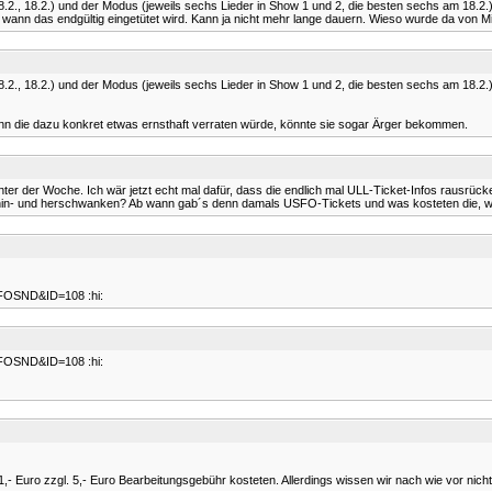
.2., 8.2., 18.2.) und der Modus (jeweils sechs Lieder in Show 1 und 2, die besten sechs am 
t, wann das endgültig eingetütet wird. Kann ja nicht mehr lange dauern. Wieso wurde da von 
.2., 8.2., 18.2.) und der Modus (jeweils sechs Lieder in Show 1 und 2, die besten sechs am 
, wenn die dazu konkret etwas ernsthaft verraten würde, könnte sie sogar Ärger bekommen.
ter der Woche. Ich wär jetzt echt mal dafür, dass die endlich mal ULL-Ticket-Infos rausrücken
 hin- und herschwanken? Ab wann gab´s denn damals USFO-Tickets und was kosteten die, 
NFOSND&ID=108 :hi:
NFOSND&ID=108 :hi:
,- Euro zzgl. 5,- Euro Bearbeitungsgebühr kosteten. Allerdings wissen wir nach wie vor nicht