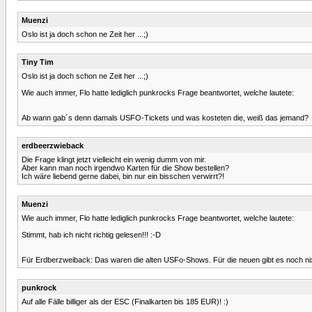
Muenzi
Oslo ist ja doch schon ne Zeit her ...;)
Tiny Tim
Oslo ist ja doch schon ne Zeit her ...;)
Wie auch immer, Flo hatte lediglich punkrocks Frage beantwortet, welche lautete:
Ab wann gab´s denn damals USFO-Tickets und was kosteten die, weiß das jemand?
erdbeerzwieback
Die Frage klingt jetzt vielleicht ein wenig dumm von mir.
Aber kann man noch irgendwo Karten für die Show bestellen?
Ich wäre liebend gerne dabei, bin nur ein bisschen verwirrt?!
Muenzi
Wie auch immer, Flo hatte lediglich punkrocks Frage beantwortet, welche lautete:
Stimmt, hab ich nicht richtig gelesen!!! :-D
Für Erdberzweiback: Das waren die alten USFo-Shows. Für die neuen gibt es noch ni
punkrock
Auf alle Fälle billiger als der ESC (Finalkarten bis 185 EUR)! :)