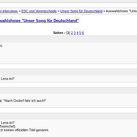
e/-interviews
>
ESC und Vorentscheide
>
Unser Song für Deutschland
> Auswahlshows "Unse
wahlshows "Unser Song für Deutschland"
Seiten :
[
1
]
2
3
4
5
6
s.
 Lena ist?
t: "Nach Osdorf fahr ich auch!"
 Lena ist?
-Teamchef).
einen offiziellen Titel genannt.