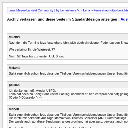
Lena Meyer-Landrut Community | by Lenaisten e.V.
>
Lena
>
Fernsehauftritte/-bericht
Archiv verlassen und diese Seite im Standarddesign anzeigen :
Aus
Muenzi
Nachdem die Termine jetzt feststehen, lohnt sich doch ein eigener Faden zu den Show
Wie verbringt Ihr die Wartezeit ??
Noch 57 Tage bis zur ersten ULL Show.
Melanie
Steht eigentlich schon fest, dass der Titel des Vorentscheidsendungen Unser Song für
pelikan
Ich denke, es heißt wieder USFO.
Lena hat doch zu König Boris (beim Casting, nachdem er sich versprochen hat) gesag
(Osdorf=Düsseldorf) ;-)
marvin
Steht eigentlich schon fest, dass der Titel des Vorentscheidsendungen Unser Song für
Die letzte mir bekannte Aussage stammt von Thomas Schreiber (ARD-Unterhaltungs
Der wurde auch auf diese Sendungen angesprochen, hat aber ganz bewusst auch noch k