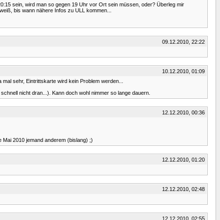
 so 20:15 sein, wird man so gegen 19 Uhr vor Ort sein müssen, oder? Überleg mir
 weiß, bis wann nähere Infos zu ULL kommen...
09.12.2010, 22:22
10.12.2010, 01:09
a mal sehr, Eintrittskarte wird kein Problem werden...
 schnell nicht dran...). Kann doch wohl nimmer so lange dauern.
12.12.2010, 00:36
e Mai 2010 jemand anderem (bislang) ;)
12.12.2010, 01:20
12.12.2010, 02:48
12.12.2010, 02:55