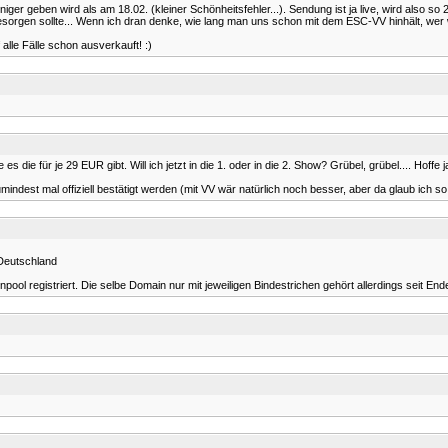
eniger geben wird als am 18.02. (kleiner Schönheitsfehler...). Sendung ist ja live, wird also
sorgen sollte... Wenn ich dran denke, wie lang man uns schon mit dem ESC-VV hinhält, wer
lle Fälle schon ausverkauft! :)
 die für je 29 EUR gibt. Will ich jetzt in die 1. oder in die 2. Show? Grübel, grübel.... Hoffe j
indest mal offiziell bestätigt werden (mit VV wär natürlich noch besser, aber da glaub ich so
 Deutschland
registriert. Die selbe Domain nur mit jeweiligen Bindestrichen gehört allerdings seit End