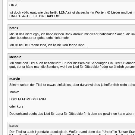
Oh je.
Ist doch völlig egal, wie das heißt. LENA singt da sechs (in Worten: 6) Lieder und be
HAUPTSACHE ICH BIN DABEI !!!!
bates
Mir ist das nicht egal, ich habe keinen Bock darauf, mit dieser nationalen Sauce, di
aber bescheuerter gehts echt nicht mehr.
Ich lie-be Deu-tsche-land, ich lie-be Deu-tsche-land ...
Melanie
Ich finde den Titel auch bescheuert. Früher hiessen die Sendungen Ein Lied für Münche
gut), sonst hätte man die Sendung wohl ein Lied für Düsseldorf oder so ähnlich genann
marvin
Stimmt schon der Titel ist etwas einfallslos, aber daran wird es ja hoffentlich nicht sche
:ironie:
DSDLFLFDMDSGKANM
oder kurz:
Deutschland sucht das Lied für Lena für Düsseldorf mit dem sie gewinnen kann aber 
bates
Der Titel ist auch irgendwie tautologisch. Wofür stand denn das "Unser" in "Unser S