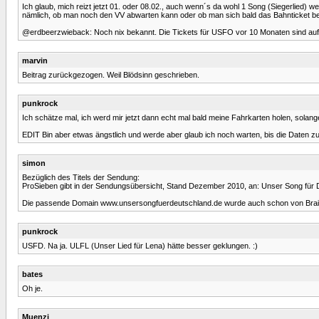
Ich glaub, mich reizt jetzt 01. oder 08.02., auch wenn´s da wohl 1 Song (Siegerlied) w
nämlich, ob man noch den VV abwarten kann oder ob man sich bald das Bahnticket be
@erdbeerzwieback: Noch nix bekannt. Die Tickets für USFO vor 10 Monaten sind auf a
marvin
Beitrag zurückgezogen. Weil Blödsinn geschrieben.
punkrock
Ich schätze mal, ich werd mir jetzt dann echt mal bald meine Fahrkarten holen, solange es
EDIT Bin aber etwas ängstlich und werde aber glaub ich noch warten, bis die Daten zum
simon
Bezüglich des Titels der Sendung:
ProSieben gibt in der Sendungsübersicht, Stand Dezember 2010, an: Unser Song für
Die passende Domain www.unsersongfuerdeutschland.de wurde auch schon von Brainpool 
punkrock
USFD. Na ja. ULFL (Unser Lied für Lena) hätte besser geklungen. :)
bates
Oh je.
Muenzi