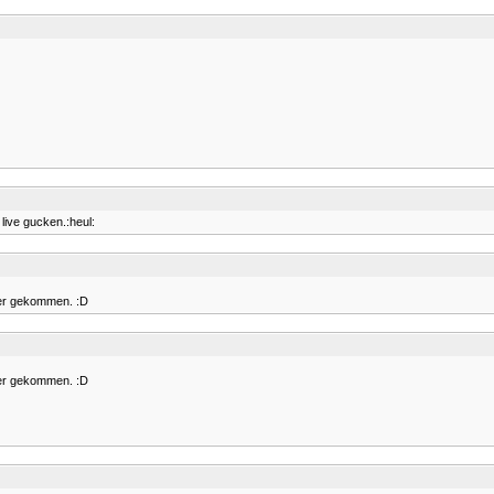
live gucken.:heul:
der gekommen. :D
der gekommen. :D