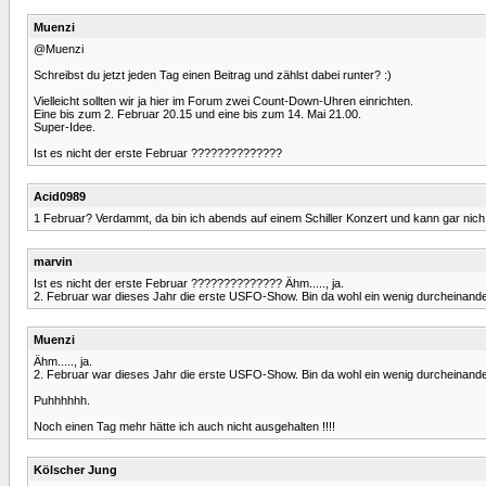
Muenzi
@Muenzi
Schreibst du jetzt jeden Tag einen Beitrag und zählst dabei runter? :)
Vielleicht sollten wir ja hier im Forum zwei Count-Down-Uhren einrichten.
Eine bis zum 2. Februar 20.15 und eine bis zum 14. Mai 21.00.
Super-Idee.
Ist es nicht der erste Februar ??????????????
Acid0989
1 Februar? Verdammt, da bin ich abends auf einem Schiller Konzert und kann gar nich 
marvin
Ist es nicht der erste Februar ?????????????? Ähm....., ja.
2. Februar war dieses Jahr die erste USFO-Show. Bin da wohl ein wenig durcheinan
Muenzi
Ähm....., ja.
2. Februar war dieses Jahr die erste USFO-Show. Bin da wohl ein wenig durcheinan
Puhhhhhh.
Noch einen Tag mehr hätte ich auch nicht ausgehalten !!!!
Kölscher Jung