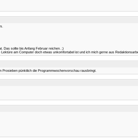
s.
. Das sollte bis Anfang Februar reichen. ;)
e Lektüre am Computer doch etwas unkomfortabel ist und ich mich gerne aus Redaktionsarbei
nn Prosieben pünktlich die Programmwochenvorschau rausbringt.