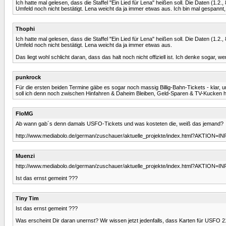
Ich hatte mal gelesen, dass die Staffel "Ein Lied für Lena" heißen soll. Die Daten (1
Umfeld noch nicht bestätigt. Lena weicht da ja immer etwas aus. Ich bin mal gespann
Thophi
Ich hatte mal gelesen, dass die Staffel "Ein Lied für Lena" heißen soll. Die Daten (1
Umfeld noch nicht bestätigt. Lena weicht da ja immer etwas aus.
Das liegt wohl schlicht daran, dass das halt noch nicht offiziell ist. Ich denke sogar
punkrock
Für die ersten beiden Termine gäbe es sogar noch massig Billig-Bahn-Tickets - klar, un
soll ich denn noch zwischen Hinfahren & Daheim Bleiben, Geld-Sparen & TV-Kucken
FloMG
Ab wann gab´s denn damals USFO-Tickets und was kosteten die, weiß das jemand?
http://www.mediabolo.de/german/zuschauer/aktuelle_projekte/index.html?AKTION=I
Muenzi
http://www.mediabolo.de/german/zuschauer/aktuelle_projekte/index.html?AKTION=I
Ist das ernst gemeint ???
Tiny Tim
Ist das ernst gemeint ???
Was erscheint Dir daran unernst? Wir wissen jetzt jedenfalls, dass Karten für USFO 21