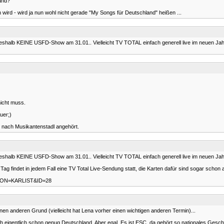
and?
 wird - wird ja nun wohl nicht gerade "My Songs für Deutschland" heißen ...
deshalb KEINE USFD-Show am 31.01.. Vielleicht TV TOTAL einfach generell live im neuen Jah
nicht muss.
uer;)
s nach Musikantenstadl angehört.
deshalb KEINE USFD-Show am 31.01.. Vielleicht TV TOTAL einfach generell live im neuen Ja
ag findet in jedem Fall eine TV Total Live-Sendung statt, die Karten dafür sind sogar schon 
AKTION=KARLIST&ID=28
einen anderen Grund (vielleicht hat Lena vorher einen wichtigen anderen Termin)...
entlich schon genug Deutschland. Aber egal. Es ist ESC, da gehört so nationales Geschwur