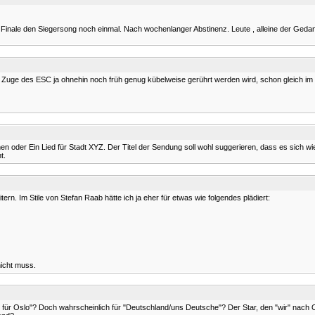
im Finale den Siegersong noch einmal. Nach wochenlanger Abstinenz. Leute , alleine der Gedan
e im Zuge des ESC ja ohnehin noch früh genug kübelweise gerührt werden wird, schon gleich im
n oder Ein Lied für Stadt XYZ. Der Titel der Sendung soll wohl suggerieren, dass es sich wi
t.
itern. Im Stile von Stefan Raab hätte ich ja eher für etwas wie folgendes plädiert:
nicht muss.
tar für Oslo"? Doch wahrscheinlich für "Deutschland/uns Deutsche"? Der Star, den "wir" nac