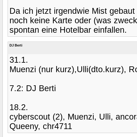
Da ich jetzt irgendwie Mist gebaut
noch keine Karte oder (was zweck
spontan eine Hotelbar einfallen.
DJ Berti
31.1.
Muenzi (nur kurz),Ulli(dto.kurz), R
7.2: DJ Berti
18.2.
cyberscout (2), Muenzi, Ulli, anco
Queeny, chr4711