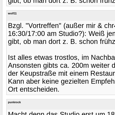
gibt, ob man dort z. B. schon früh
wolf11
Bzgl. "Vortreffen" (außer mir & ch
16:30/17:00 am Studio?): Weiß jem
gibt, ob man dort z. B. schon früh
Ist alles etwas trostlos, im Nachb
Ansonsten gibts ca. 200m weiter d
der Keupstraße mit einem Restau
Kann aber keine gezielten Empfeh
Ort entscheiden.
punkrock
Macht denn das Studio erst um 18