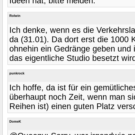
Ideen hat, bitte melden.
Rolwin
Ich denke, wenn es die Verkehrsla
da (31.01). Da dort erst die 1000
ohnehin ein Gedränge geben und i
das eigentliche Studio besetzt wir
punkrock
Ich hoffe, da ist für ein gemütlic
überhaupt noch Zeit, wenn man si
Reihen ist) einen guten Platz vers
DomeK