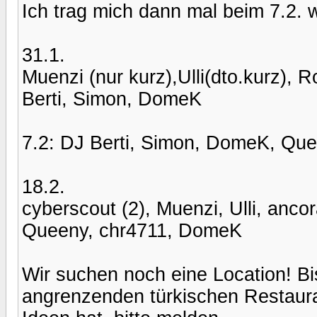
Ich trag mich dann mal beim 7.2. 
31.1.
Muenzi (nur kurz),Ulli(dto.kurz), R
Berti, Simon, DomeK
7.2: DJ Berti, Simon, DomeK, Qu
18.2.
cyberscout (2), Muenzi, Ulli, anco
Queeny, chr4711, DomeK
Wir suchen noch eine Location! Bi
angrenzenden türkischen Restaura