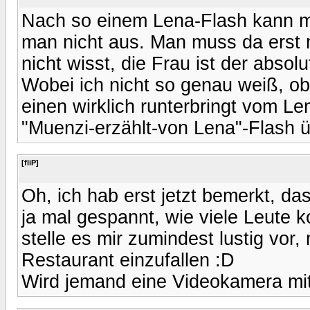
Nach so einem Lena-Flash kann ma
man nicht aus. Man muss da erst 
nicht wisst, die Frau ist der abso
Wobei ich nicht so genau weiß, ob
einen wirklich runterbringt vom Le
"Muenzi-erzählt-von Lena"-Flash üb
[fliP]
Oh, ich hab erst jetzt bemerkt, da
ja mal gespannt, wie viele Leute
stelle es mir zumindest lustig vor
Restaurant einzufallen :D
Wird jemand eine Videokamera mit