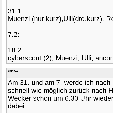
31.1.
Muenzi (nur kurz),Ulli(dto.kurz), R
7.2:
18.2.
cyberscout (2), Muenzi, Ulli, anco
chr4711
Am 31. und am 7. werde ich nach
schnell wie möglich zurück nach
Wecker schon um 6.30 Uhr wieder 
dabei.