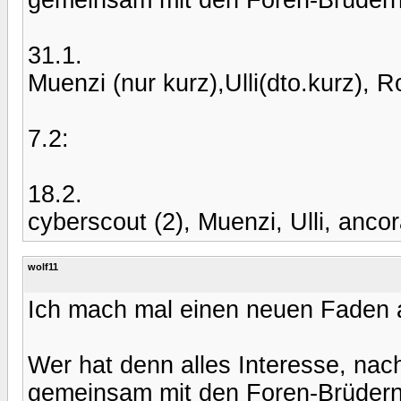
31.1.
Muenzi (nur kurz),Ulli(dto.kurz), R
7.2:
18.2.
cyberscout (2), Muenzi, Ulli, anco
wolf11
Ich mach mal einen neuen Faden au
Wer hat denn alles Interesse, na
gemeinsam mit den Foren-Brüdern