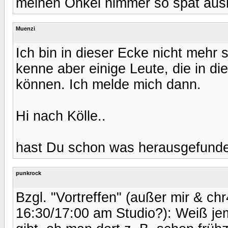
meinen Onkel nimmer so spät ausm 
Muenzi
Ich bin in dieser Ecke nicht mehr
kenne aber einige Leute, die in d
können. Ich melde mich dann.
Hi nach Kölle..
hast Du schon was herausgefunde
punkrock
Bzgl. "Vortreffen" (außer mir & ch
16:30/17:00 am Studio?): Weiß jem