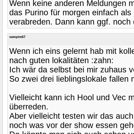
Wenn keine anderen Meldungen me
das Purino für morgen einfach als 
verabreden. Dann kann ggf. noch
vampire67
Wenn ich eins gelernt hab mit koll
nach guten lokalitäten :zahn:
Ich wär da selbst bei mir zuhaus vo
So zwei drei lieblingslokale falle
Vielleicht kann ich Hool und Vec
überreden.
Aber vielleicht testen wir das auch
noch was vor der show essen geh