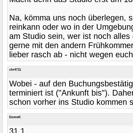
Na, kömma uns noch überlegen, si
reinkann oder wo in der Umgebung.
am Studio sein, wer ist noch all
gerne mit den andern Frühkommern
lieber rasch ab - nicht wegen euch 
chr4711
Wobei - auf den Buchungsbestätigu
terminiert ist ("Ankunft bis"). Da
schon vorher ins Studio kommen so
DomeK
31.1.