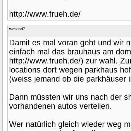
http://www.frueh.de/
vampire67
Damit es mal voran geht und wir n
einfach mal das brauhaus am dom
http://www.frueh.de/) zur wahl. Z
locations dort wegen parkhaus hof
(weiss jemand ob die parkhäuser i
Dann müssten wir uns nach der sho
vorhandenen autos verteilen.
Wer natürlich gleich wieder weg mus