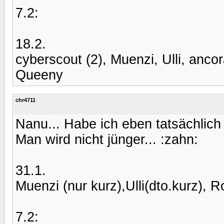
7.2:
18.2.
cyberscout (2), Muenzi, Ulli, anco
Queeny
chr4711
Nanu... Habe ich eben tatsächlich
Man wird nicht jünger... :zahn:
31.1.
Muenzi (nur kurz),Ulli(dto.kurz), R
7.2: