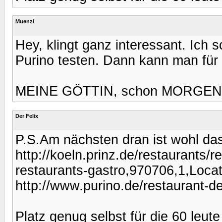
Muenzi
Hey, klingt ganz interessant. Ich 
Purino testen. Dann kann man für 
MEINE GÖTTIN, schon MORGEN !!!
Der Felix
P.S.Am nächsten dran ist wohl das
http://koeln.prinz.de/restaurants/re
restaurants-gastro,970706,1,Locat
http://www.purino.de/restaurant-d
Platz genug selbst für die 60 leute 