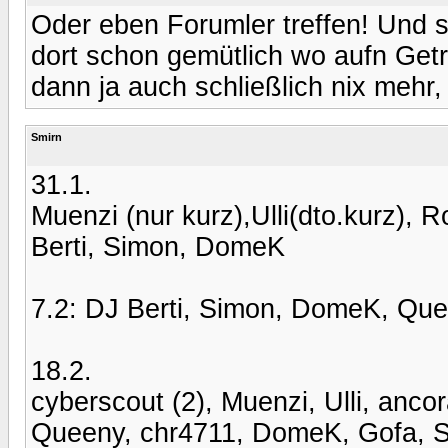
Oder eben Forumler treffen! Und si
dort schon gemütlich wo aufn Getr
dann ja auch schließlich nix mehr,
Smirn
31.1.
Muenzi (nur kurz),Ulli(dto.kurz), R
Berti, Simon, DomeK
7.2: DJ Berti, Simon, DomeK, Qu
18.2.
cyberscout (2), Muenzi, Ulli, anco
Queeny, chr4711, DomeK, Gofa, Smir