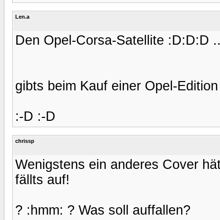
Len.a
Den Opel-Corsa-Satellite :D:D:D .....
gibts beim Kauf einer Opel-Editio
:-D :-D
chrissp
Wenigstens ein anderes Cover hät
fällts auf!
? :hmm: ? Was soll auffallen?