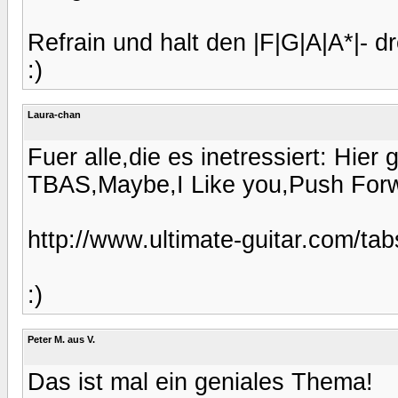
Refrain und halt den |F|G|A|A*|- dr
:)
Laura-chan
Fuer alle,die es inetressiert: Hie
TBAS,Maybe,I Like you,Push Forwa
http://www.ultimate-guitar.com/ta
:)
Peter M. aus V.
Das ist mal ein geniales Thema!