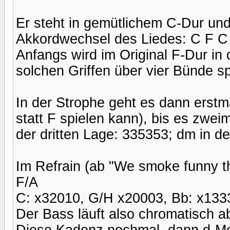
Er steht in gemütlichem C-Dur und
Akkordwechsel des Liedes: C F C
Anfangs wird im Original F-Dur in 
solchen Griffen über vier Bünde s
In der Strophe geht es dann erst
statt F spielen kann), bis es zwei
der dritten Lage: 335353; dm in d
Im Refrain (ab "We smoke funny th
F/A
C: x32010, G/H x20003, Bb: x133
Der Bass läuft also chromatisch a
Diese Kadenz nochmal, dann d-Mol