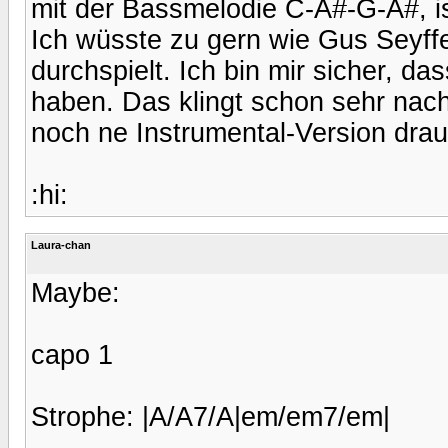
mit der Bassmelodie C-A#-G-A#, i
Ich wüsste zu gern wie Gus Seyffe
durchspielt. Ich bin mir sicher, da
haben. Das klingt schon sehr nach 
noch ne Instrumental-Version drau
:hi:
Laura-chan
Maybe:
capo 1
Strophe: |A/A7/A|em/em7/em|