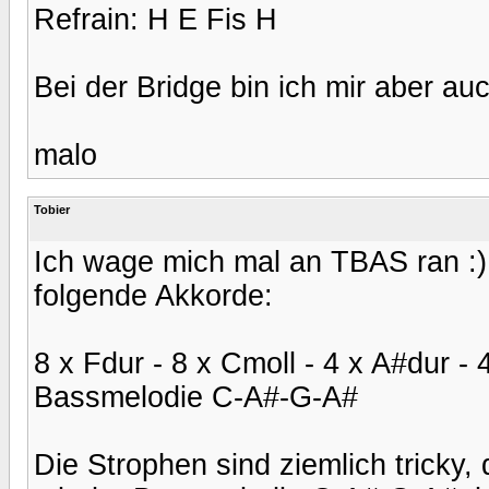
Refrain: H E Fis H
Bei der Bridge bin ich mir aber au
malo
Tobier
Ich wage mich mal an TBAS ran :) 
folgende Akkorde:
8 x Fdur - 8 x Cmoll - 4 x A#dur -
Bassmelodie C-A#-G-A#
Die Strophen sind ziemlich tricky,