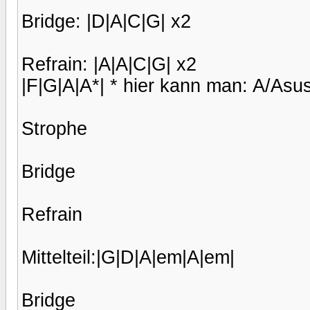
Bridge: |D|A|C|G| x2
Refrain: |A|A|C|G| x2
|F|G|A|A*| * hier kann man: A/Asu
Strophe
Bridge
Refrain
Mittelteil:|G|D|A|em|A|em|
Bridge