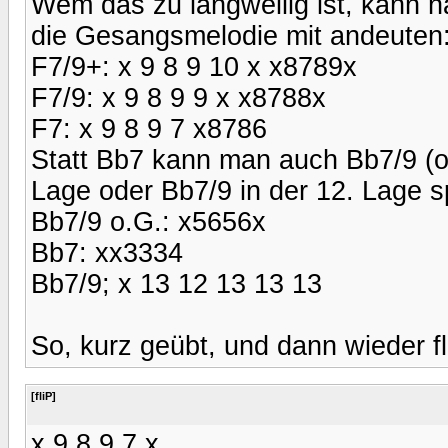
Wem das zu langweilig ist, kann na
die Gesangsmelodie mit andeuten
F7/9+: x 9 8 9 10 x x8789x
F7/9: x 9 8 9 9 x x8788x
F7: x 9 8 9 7 x8786
Statt Bb7 kann man auch Bb7/9 (oh
Lage oder Bb7/9 in der 12. Lage s
Bb7/9 o.G.: x5656x
Bb7: xx3334
Bb7/9; x 13 12 13 13 13
So, kurz geübt, und dann wieder fl
[fliP]
x 9 8 9 7 x