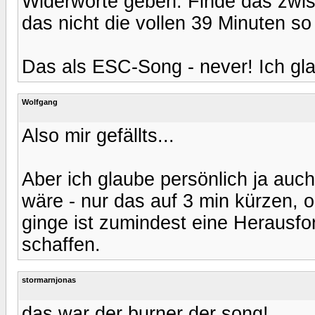
Widerworte geben. Finde das zwis
das nicht die vollen 39 Minuten so
Das als ESC-Song - never! Ich gla
Wolfgang
Also mir gefällts...
Aber ich glaube persönlich ja au
wäre - nur das auf 3 min kürzen, 
ginge ist zumindest eine Herausfo
schaffen.
stormarnjonas
das war der burner der song!