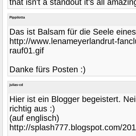
that isn't a standout it's all amazi
Pippilotta
Das ist Balsam für die Seele eine
http://www.lenameyerlandrut-fanc
rauf01.gif
Danke fürs Posten :)
julias-cd
Hier ist ein Blogger begeistert. Nei
richtig aus :)
(auf englisch)
http://splash777.blogspot.com/20