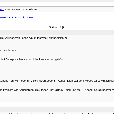
ews
> Kommentare zum Album
mentare zum Album
Seiten :
1
[
2
]
e Verrisse von Lenas Album fast wie Lobhudeleien. ;)
ich mich auf?
f Enterprice hatte ich solche Laute schon gehört............
r Kanone. Ich will möööhhr... Schiffsverkööööhr... August Diehl auf dem Moped tut ja wirkli
be Problem wie Springsteen, die Stones, McCartney, Sting und etc.: Er hockt als saturierter Mul