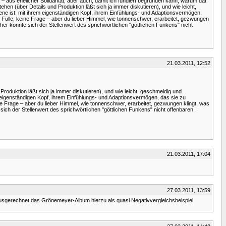
aus ehelicher Solidarität, aber auch, damit ich fundiert begründen kann, warum dat
ehen (über Details und Produktion läßt sich ja immer diskutieren), und wie leicht,
ne ist: mit ihrem eigenständigen Kopf, ihrem Einfühlungs- und Adaptionsvermögen,
 Fülle, keine Frage – aber du lieber Himmel, wie tonnenschwer, erarbeitet, gezwungen
her könnte sich der Stellenwert des sprichwörtlichen "göttlichen Funkens" nicht
21.03.2011, 12:52
Produktion läßt sich ja immer diskutieren), und wie leicht, geschmeidig und
m eigenständigen Kopf, ihrem Einfühlungs- und Adaptionsvermögen, das sie zu
ne Frage – aber du lieber Himmel, wie tonnenschwer, erarbeitet, gezwungen klingt, was
sich der Stellenwert des sprichwörtlichen "göttlichen Funkens" nicht offenbaren.
21.03.2011, 17:04
27.03.2011, 13:59
sgerechnet das Grönemeyer-Album hierzu als quasi Negativvergleichsbeispiel