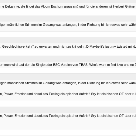
b ne Bekannte, die findet das Album Bochum grausam) und für die anderen ist Herbert Grön
nigen männlichen Stimmen im Gesang was anfangen, in der Richtung bin ich etwas sehr wähl
. Geschlechtsverkehr" zu erwarten und mich zu kringeln. :D Maybe it's just my twisted mind.
ommen wird, auf der die Single oder ESC Version von TBAS, Who'd want to find love und n
nigen männlichen Stimmen im Gesang was anfangen, in der Richtung bin ich etwas sehr wähl
gen, Power, Emotion und absolutes Feeling ein epischer Auftritt!! Sry ist ein bischen OT aber
gen, Power, Emotion und absolutes Feeling ein epischer Auftritt!! Sry ist ein bischen OT aber