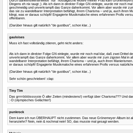
Durch dankenswerterweise "nur" nostalgische Motive meiner Frau kam Grönemeyers neue
Dingens eh nix taugt ;). Als ich dann in direkter Folge GN einlegte, wurde mir noch mal
geschmeidig und unverkrampft das Ganze daherkommt. Vor allem aber wurde mir zum zig
das sie zu wandelbarer Interpretation befähigt, ihrem Charisma – und ja, auch ihren 
klingt, was er daraus schöpft! Engagierte Musikmaloche eines erfahrenen Profis versus
offenbaren.
(Darüber hinaus gilt natürlich "de gustibus", schon klar...)
gauloises
Muss ich fast vollständig zitieren, geht nicht anders:
Als ich dann in direkter Folge GN einlegte, wurde mir noch mal klar, daß zwei Drittel 
unverkrampft das Ganze daherkommt. Vor allem aber wurde mir zum zigsten Mal in alle
wandelbarer Interpretation befähigt, ihrem Charisma – und ja, auch ihren Manierismen
er daraus schöpft! Engagierte Musikmaloche eines erfahrenen Profis versus natürliche 
(Darüber hinaus gilt natürlich "de gustibus", schon klar...)
Sehr schön geschrieben! :clap:
Tiny Tim
Das grrrröööössssste Ö aller Zeiten (mindestens!) verfügt über Charisma??? Und da
:-D (olympisches Gelächter!)
punkrock
Dem kann ich nun ÜBERHAUPT nicht zustimmen. Das neue Grönemeyer-Album ist absolu
heranziehn? Nein, nein & nochmal nein! SO, das musste mal gesagt werden.