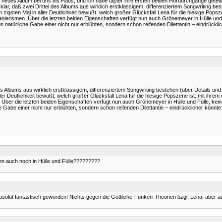
s Album bei uns ins Haus, und ich habe tapfer ihre ersten beiden Hördurchgänge geteilt – 
 klar, daß zwei Drittel des Albums aus wirklich erstklassigem, differenziertem Songwriting best
sten Mal in aller Deutlichkeit bewußt, welch großer Glücksfall Lena für die hiesige Popsze
Manierismen. Über die letzten beiden Eigenschaften verfügt nun auch Grönemeyer in Hülle und
 natürliche Gabe einer nicht nur erblühten, sondern schon reifenden Dilettantin – eindrücklic
des Albums aus wirklich erstklassigem, differenziertem Songwriting bestehen (über Details und 
r Deutlichkeit bewußt, welch großer Glücksfall Lena für die hiesige Popszene ist: mit ihre
. Über die letzten beiden Eigenschaften verfügt nun auch Grönemeyer in Hülle und Fülle, kei
Gabe einer nicht nur erblühten, sondern schon reifenden Dilettantin – eindrücklicher könnte 
nn auch noch in Hülle und Fülle?????????
t fantastisch geworden! Nichts gegen die Göttliche-Funken-Theorien bzgl. Lena, aber au