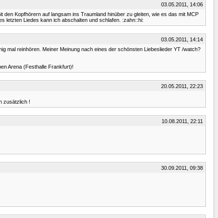
03.05.2011, 14:06
 mit den Kopfhörern auf langsam ins Traumland hinüber zu gleiten, wie es das mit MCP
s letzten Liedes kann ich abschalten und schlafen. :zahn::hi:
03.05.2011, 14:14
 ruhig mal reinhören. Meiner Meinung nach eines der schönsten Liebeslieder YT /watch?
ben Arena (Festhalle Frankfurt)!
20.05.2011, 22:23
h zusätzlich !
10.08.2011, 22:11
30.09.2011, 09:38