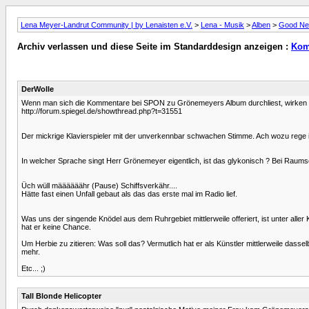
Lena Meyer-Landrut Community | by Lenaisten e.V.
>
Lena - Musik
>
Alben
>
Good N
Archiv verlassen und diese Seite im Standarddesign anzeigen :
Kom
DerWolle
Wenn man sich die Kommentare bei SPON zu Grönemeyers Album durchliest, wirken di
http://forum.spiegel.de/showthread.php?t=31551
Der mickrige Klavierspieler mit der unverkennbar schwachen Stimme. Ach wozu rege 
In welcher Sprache singt Herr Grönemeyer eigentlich, ist das glykonisch ? Bei Raumschif
Üch wüll määäääähr (Pause) Schiffsverkähr....
Hätte fast einen Unfall gebaut als das das erste mal im Radio lief.
Was uns der singende Knödel aus dem Ruhrgebiet mittlerweile offeriert, ist unter alle
hat er keine Chance.
Um Herbie zu zitieren: Was soll das? Vermutlich hat er als Künstler mittlerweile dassel
mehr.
Etc... ;)
Tall Blonde Helicopter