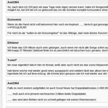
Axel1954
So, nach dem ich GN jetzt ein paar Tage mein eigen nennen kann, habe ich festgestell
möglich ist, bei GN bin ich so gefesselt das ich die Scheibe komplett konsumiere ohn
Economist
Wenn du die Hand nicht voll bekommst hier noch ein Aspirant ...... tierisch gut gesun
v=F0OzgL6L6i0
Für mich ist als "selten-in-ein-Konzertgeher" ist das Witzige, daß mein letztes Konzer
Eifelaner
Ich finde das GN-Album auch sehr gelungen, auch wenn mir nicht alle Songs sofort auf
Mit knapp 37 Minuten Spielzeit finde ich es persönlich ein bisschen kurz geraten, doch 
*Loeni*
bin zwar eigentlich falsch hier im thread, weiß aber auch nicht wo das sonst hinpasse
hab letzte woche mal wieder good news ausgepackt und seitdem läuft das album bei mi
irgendwie bin ich auf lena-entzug. die könnte jetzt genauso wie ich mal wieder aus d
Axel1954
Falls es noch keinem aufgefallen ist auch Good News hat Doppelplatinstatus (>400.000)
...... muß auch erst jemand nachmachen 2 Alben beide Doppelplatin.
...... das wird dem Bohlen nicht so schnell gelingen mit seinen Retortenstars!