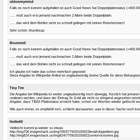
ublowmymind
Falls es noch keinem aufgefallen ist auch Good News hat Doppelplatinstatus (>400.000)
...... muß auch erst jemand nachmachen 2 Alben beide Doppelplatin.
...... das wird dem Bohlen nicht so schnell gelingen mit seinen Retortenstars!
Sehr schön :thumbsup:
Brummell
Falls es noch keinem aufgefallen ist auch Good News hat Doppelplatinstatus (>400.000)
...... muß auch erst jemand nachmachen 2 Alben beide Doppelplatin.
...... das wird dem Bohlen nicht so schnell gelingen mit seinen Retortenstars!
Ich glaube ich habe das schon mehrfach gepostet:
Diese Angabe im Wikipedia-Artikel ist unglaubwürdig (keine Quelle für diese Behauptung,
Tiny Tim
Die Angabe bei Wikipedia ist weder unglaubwürdig noch abwegig. Kürzlich hat jemand 
realisiert werden, und dass der Eintrag 3x Gold als nicht so dringend angesehen worde
Angabe, dass TBAS Platinstatus erreicht habe, schon vor Wochen wieder gelöscht wurd
Wie auch immer, es empfiehlt sich, schlicht abzuwarten, was in dieser Sache noch ko
Hollie60
Vielleicht kommt ja wieder so etwas
http://img706.imageshack.us/img706/5779/20100922lenafrdoppeltem.jpg
http://img824.imageshack.us/img824/7709/20100922seniorviceunive.jpg