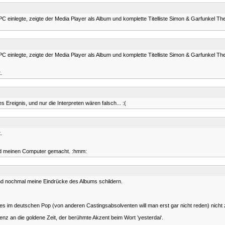
n PC einlegte, zeigte der Media Player als Album und komplette Titelliste Simon & Garfunkel Th
n PC einlegte, zeigte der Media Player als Album und komplette Titelliste Simon & Garfunkel Th
.
 Ereignis, und nur die Interpreten wären falsch... :(
.
und meinen Computer gemacht. :hmm:
d nochmal meine Eindrücke des Albums schildern.
es im deutschen Pop (von anderen Castingsabsolventen will man erst gar nicht reden) nicht 
enz an die goldene Zeit, der berühmte Akzent beim Wort ’yesterdai‘.