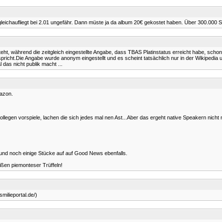
gleichaufliegt bei 2.01 ungefähr. Dann müste ja da album 20€ gekostet haben. Über 300.00
teht, während die zeitgleich eingestellte Angabe, dass TBAS Platinstatus erreicht habe, scho
pricht.Die Angabe wurde anonym eingestellt und es scheint tatsächlich nur in der Wikipedia
 das nicht publik macht ...
azon.
ollegen vorspiele, lachen die sich jedes mal nen Ast...Aber das ergeht native Speakern nicht 
 und noch einige Stücke auf auf Good News ebenfalls.
ißen piemonteser Trüffeln!
smilieportal.de/)