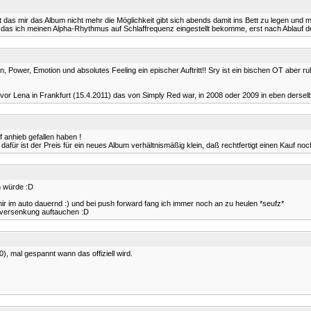
t das mir das Album nicht mehr die Möglichkeit gibt sich abends damit ins Bett zu legen und
e das ich meinen Alpha-Rhythmus auf Schlaffrequenz eingestellt bekomme, erst nach Ablauf de
gen, Power, Emotion und absolutes Feeling ein epischer Auftritt!! Sry ist ein bischen OT aber
t vor Lena in Frankfurt (15.4.2011) das von Simply Red war, in 2008 oder 2009 in eben dersel
 anhieb gefallen haben !
dafür ist der Preis für ein neues Album verhältnismäßig klein, daß rechtfertigt einen Kauf noc
n würde :D
r im auto dauernd :) und bei push forward fang ich immer noch an zu heulen *seufz*
er versenkung auftauchen :D
, mal gespannt wann das offiziell wird.