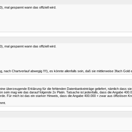
, mal gespannt wann das offiziell wird.
, mal gespannt wann das offiziell wird.
 nach Chartverlauf abwegig !!!!), es könnte allenfalls sein, daß sie mittlerweise 3fach Gold e
eine überzeugende Erklärung für die fehlenden Datenbankeinträge geliefert, nämlich dass si
n sein mag wie das darauf folgende 2x Platin. Tatsache ist jedenfalls, dass die Angabe 400.0
e. Für mich ist das ein starker Hinweis, dass die Angabe 400.000 + zwar aus öffiziösen Kre
mmt.