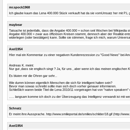
mr.spock1968
Ich glaube kaum das Lena 400.000 Stück verkauft hat da sie vomUmsatz her mit P.L 
maybear
Tatsache ist jedenfalls, dass die Angabe 400.000 + schon seit Wochen bei Wikipedia s
Angabe 400.000 + zwar aus öffiziösen Kreisen stammt, dennoch aber der Realität ents
widerlegen (oder bestätigen) kann. Sollte sie stimmen, frage ich mich, warum Universal
Axel1954
HIer mal ein Kommentar zu einer negativen Kundenrezession zu "Good News" bei Am
Andreas K. meint:
Nur gut ,dass sie englisch singt ? Ja, für uns , aber wenn ich das meinen englischen K
Es bluten mir die Ohren gar sehr...
Wie dumm können eigentlich Menschen die sich für intelligent halten sein?
Bevor man sowas schreibt sollte man sich doch vorher genauer informieren.
Schließlich waren beide Titel die Lena 2010/11 vorgetragen hat von "native speakern"
...... langsam komme ich doch zu der Überzeugung das Intelligenz verwandt ist mit we
Schnatz
Er meint ihre Aussprache. http://www.smilieportal.de/smilies/schilder/18.gif (http://www.
Axel1954