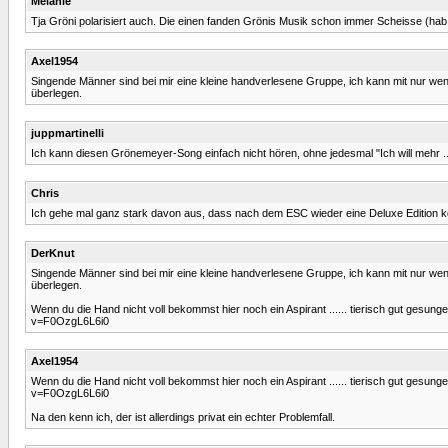
Melanie
Tja Gröni polarisiert auch. Die einen fanden Grönis Musik schon immer Scheisse (ha
Axel1954
Singende Männer sind bei mir eine kleine handverlesene Gruppe, ich kann mit nur we
überlegen.
juppmartinelli
Ich kann diesen Grönemeyer-Song einfach nicht hören, ohne jedesmal "Ich will mehr ..
Chris
Ich gehe mal ganz stark davon aus, dass nach dem ESC wieder eine Deluxe Edition k
DerKnut
Singende Männer sind bei mir eine kleine handverlesene Gruppe, ich kann mit nur we
überlegen.
Wenn du die Hand nicht voll bekommst hier noch ein Aspirant ...... tierisch gut gesun
v=F0OzgL6L6i0
Axel1954
Wenn du die Hand nicht voll bekommst hier noch ein Aspirant ...... tierisch gut gesun
v=F0OzgL6L6i0
Na den kenn ich, der ist allerdings privat ein echter Problemfall.