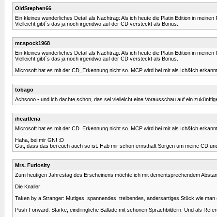
OldStephen66
Ein kleines wunderliches Detail als Nachtrag: Als ich heute die Platin Edition in meine
Vielleicht gibt´s das ja noch irgendwo auf der CD versteckt als Bonus.
mr.spock1968
Ein kleines wunderliches Detail als Nachtrag: Als ich heute die Platin Edition in meine
Vielleicht gibt´s das ja noch irgendwo auf der CD versteckt als Bonus.
Microsoft hat es mit der CD_Erkennung nicht so. MCP wird bei mir als Ich&Ich erkannt
tobago
Achsooo - und ich dachte schon, das sei vielleicht eine Vorausschau auf ein zukünftiges
iheartlena
Microsoft hat es mit der CD_Erkennung nicht so. MCP wird bei mir als Ich&Ich erkannt
Haha, bei mir GN! :D
Gut, dass das bei euch auch so ist. Hab mir schon ernsthaft Sorgen um meine CD 
Mrs. Furiosity
Zum heutigen Jahrestag des Erscheinens möchte ich mit dementsprechendem Abstan
Die Knaller:
Taken by a Stranger: Mutiges, spannendes, treibendes, andersartiges Stück wie man 
Push Forward: Starke, eindringliche Ballade mit schönen Sprachbildern. Und als Refer