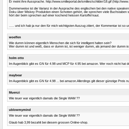
Er meint ihre Aussprache. http://www.smilieportal.de/smilies/schilder/18.gif (http://www.
Dummerweise ist die Varianz in der Ausprache des englischen bei den native speakern 
Doku über Wiskey Produktion einen Schotten gehört, die sprechen viele Buchstaben 
hört der beim sprechen auf einer kochend heissen Kartoffel kaut.
...... und ich hab ja nur den für mich wichtigsten Auszug zitiert, der Kommentar ist s
woelfen
Wie dumm können eigentlich Menschen die sich für intelligent halten sein?
Wer dumm ist und weiß, dass er dumm ist, ist weniger dumm, als jemand der dumm ist un
holm otto
Im Augenblick gibt es GN für 4.98 und MCP für 4.95 bei amazon. Wer noch nicht hat der 
maybear
Im Augenblick gibt es GN für 4.98 ... bei amazon.Allerdings gilt dieser günstige Preis 
Muenzi
Wie teuer war eigentlich damals die Single WAM ??
ublowmymind
Wie teuer war eigentlich damals die Single WAM ??
Glaub hab 3,99 bezahlt bei diesem grossen Online-shop.