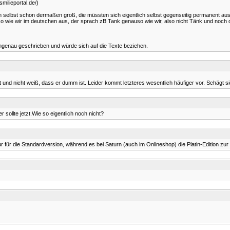
smilieportal.de/)
selbst schon dermaßen groß, die müssten sich eigentlich selbst gegenseitig permanent auslac
so wie wir im deutschen aus, der sprach zB Tank genauso wie wir, also nicht Tänk und noc
o ungenau geschrieben und würde sich auf die Texte beziehen.
d nicht weiß, dass er dumm ist. Leider kommt letzteres wesentlich häufiger vor. Schägt sich
sollte jetzt.Wie so eigentlich noch nicht?
nur für die Standardversion, während es bei Saturn (auch im Onlineshop) die Platin-Edition zur