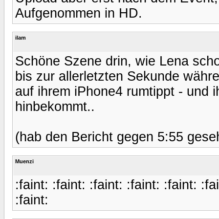
Aufgenommen in HD.
ilam
Schöne Szene drin, wie Lena sch
bis zur allerletzten Sekunde wäh
auf ihrem iPhone4 rumtippt - und 
hinbekommt..
(hab den Bericht gegen 5:55 gese
Muenzi
:faint: :faint: :faint: :faint: :faint: :fa
:faint: