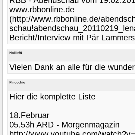
RBB - Abendschau vom 19.02.201
www.rbbonline.de
(http://www.rbbonline.de/abendsch
schau!abendschau_20110219_lena
Bericht/Interview mit Pär Lammer
Hollie60
Vielen Dank an alle für die wunde
Pinocchio
Hier die komplette Liste
18.Februar
05.53h ARD - Morgenmagazin
http://www.youtube.com/watch