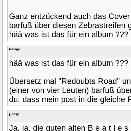
Ganz entzückend auch das Cover 
barfuß über diesen Zebrastreifen 
hää was ist das für ein album ???
tobago
hää was ist das für ein album ???
Übersetz mal "Redoubts Road" un
(einer von vier Leuten) barfuß üb
du, dass mein post in die gleiche 
j_easy
Ja, ja, die guten alten B e a t l e s .