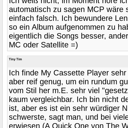
Ich weiß nicht, im Moment höre i
automatisch zu sagen MCP wäre s
einfach falsch. Ich bewundere Len
so ein Album aufgenommen zu hab
eigentlich die Songs besser, ande
MC oder Satellite =)
Tiny Tim
Ich finde My Cassette Player sehr 
aber reif genug, um ein rundum g
vom Stil her m.E. sehr viel "geset
kaum vergleichbar. Ich bin nicht 
ist, aber es ist ein sehr würdiger
schwerste, sagt man, und bei vie
erwiesen (A Quick One von The Who