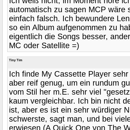
Ich weiß nicht, im Moment höre i
automatisch zu sagen MCP wäre s
einfach falsch. Ich bewundere Len
so ein Album aufgenommen zu hab
eigentlich die Songs besser, ande
MC oder Satellite =)
Tiny Tim
Ich finde My Cassette Player sehr 
aber reif genug, um ein rundum g
vom Stil her m.E. sehr viel "geset
kaum vergleichbar. Ich bin nicht 
ist, aber es ist ein sehr würdiger
schwerste, sagt man, und bei vie
erwiesen (A Quick One von The Who