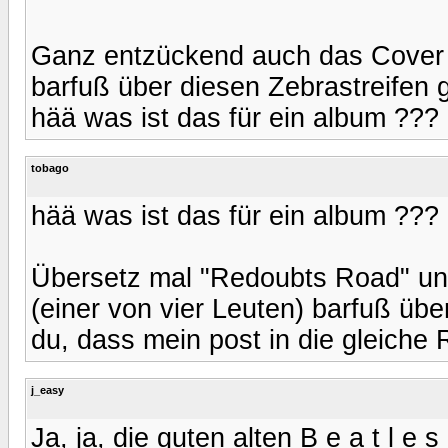
Ganz entzückend auch das Cover 
barfuß über diesen Zebrastreifen 
hää was ist das für ein album ???
tobago
hää was ist das für ein album ???
Übersetz mal "Redoubts Road" un
(einer von vier Leuten) barfuß üb
du, dass mein post in die gleiche 
j_easy
Ja, ja, die guten alten B e a t l e s .