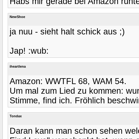
Habs mir gerade bei Amazon runte
NewShoe
ja nuu - sieht halt schick aus ;)
Jap! :wub:
iheartlena
Amazon: WWTFL 68, WAM 54.
Um mal zum Lied zu kommen: wund
Stimme, find ich. Fröhlich beschwi
Tondax
Daran kann man schon sehen wel