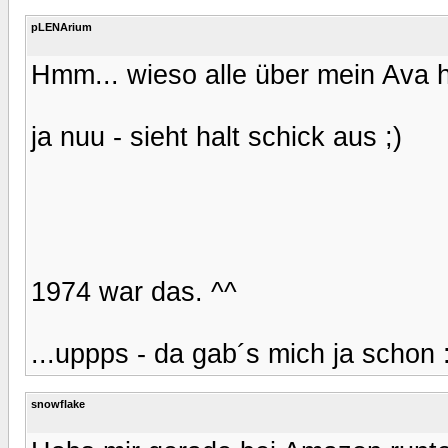
pLENArium
Hmm... wieso alle über mein Ava 
ja nuu - sieht halt schick aus ;)
1974 war das. ^^
...uppps - da gab´s mich ja schon 
snowflake