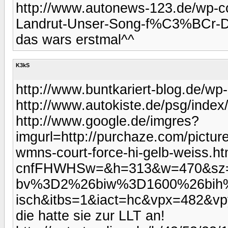
http://www.autonews-123.de/wp-c
Landrut-Unser-Song-f%C3%BCr-Deu
das wars erstmal^^
K3kS
http://www.buntkariert-blog.de/wp
http://www.autokiste.de/psg/ind
http://www.google.de/imgres?
imgurl=http://purchaze.com/pictur
wmns-court-force-hi-gelb-weiss
cnfFHWHSw=&h=313&w=470&sz=
bv%3D2%26biw%3D1600%26bi
isch&itbs=1&iact=hc&vpx=482&v
die hatte sie zur LLT an!