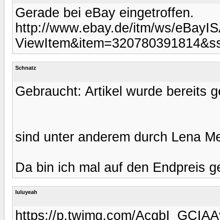
Gerade bei eBay eingetroffen.
http://www.ebay.de/itm/ws/eBayIS
ViewItem&item=320780391814&
Schnatz
Gebraucht: Artikel wurde bereits g
sind unter anderem durch Lena M
Da bin ich mal auf den Endpreis g
luluyeah
https://p.twimg.com/AcgbI_GCIAA