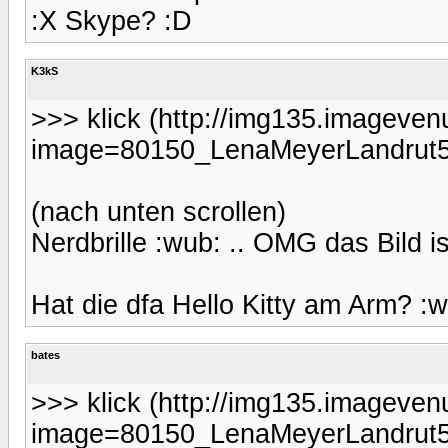
:X Skype? :D
K3kS
>>> klick (http://img135.imageve
image=80150_LenaMeyerLandrut5
(nach unten scrollen)
Nerdbrille :wub: .. OMG das Bild ist 
Hat die dfa Hello Kitty am Arm? :w
bates
>>> klick (http://img135.imageve
image=80150_LenaMeyerLandrut5