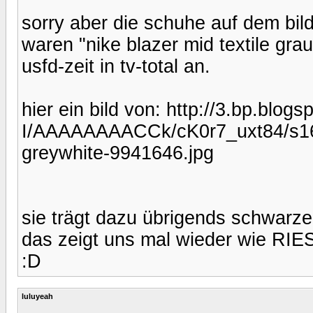
sorry aber die schuhe auf dem bild 
waren "nike blazer mid textile gra
usfd-zeit in tv-total an.
hier ein bild von: http://3.bp.bl
I/AAAAAAAACCk/cK0r7_uxt84/s1600
greywhite-9941646.jpg
sie trägt dazu übrigends schwarze
das zeigt uns mal wieder wie RI
:D
luluyeah