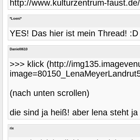
http://www.kulturzentrum-faust.de/
*Loeni*
YES! Das hier ist mein Thread! :D
Daniel0610
>>> klick (http://img135.imageve
image=80150_LenaMeyerLandrut5
(nach unten scrollen)
die sind ja heiß! aber lena steht ja
rix