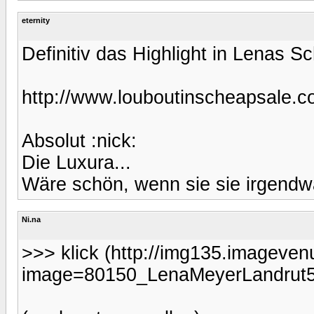
eternity
Definitiv das Highlight in Lenas 
http://www.louboutinscheapsale.c
Absolut :nick:
Die Luxura...
Wäre schön, wenn sie sie irgendwa
Ni.na
>>> klick (http://img135.imageve
image=80150_LenaMeyerLandrut5