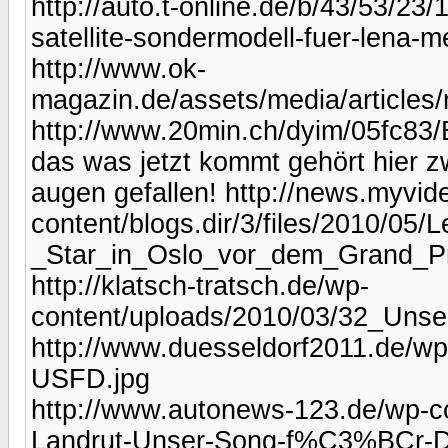
http://auto.t-online.de/b/43/53/23
satellite-sondermodell-fuer-lena-me
http://www.ok-
magazin.de/assets/media/articl
http://www.20min.ch/dyim/05fc83
das was jetzt kommt gehört hier zwa
augen gefallen! http://news.myvid
content/blogs.dir/3/files/2010/05
_Star_in_Oslo_vor_dem_Grand_Pri
http://klatsch-tratsch.de/wp-
content/uploads/2010/03/32_Uns
http://www.duesseldorf2011.de/wp
USFD.jpg
http://www.autonews-123.de/wp-c
Landrut-Unser-Song-f%C3%BCr-Deu