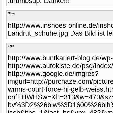
:thumbsup: Danke!!!
Ni.na
http://www.inshoes-online.de/ins
Landrut_schuhe.jpg Das Bild ist le
Lelia
http://www.buntkariert-blog.de/wp
http://www.autokiste.de/psg/ind
http://www.google.de/imgres?
imgurl=http://purchaze.com/pictur
wmns-court-force-hi-gelb-weiss
cnfFHWHSw=&h=313&w=470&sz=
bv%3D2%26biw%3D1600%26bi
isch&itbs=1&iact=hc&vpx=482&v