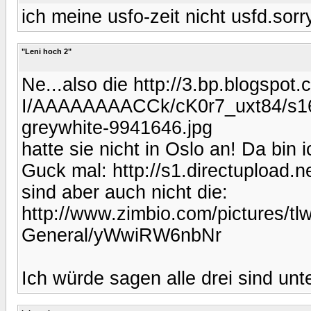
ich meine usfo-zeit nicht usfd.sorr
"Leni hoch 2"
Ne...also die http://3.bp.blogsp
I/AAAAAAAACCk/cK0r7_uxt84/s1600
greywhite-9941646.jpg
hatte sie nicht in Oslo an! Da bin i
Guck mal: http://s1.directupload.
sind aber auch nicht die:
http://www.zimbio.com/pictures/
General/yWwiRW6nbNr
Ich würde sagen alle drei sind unte